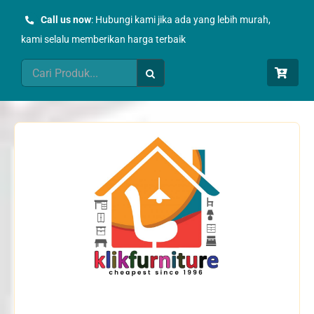
Skip
Call us now
: Hubungi kami jika ada yang lebih murah,
to
kami selalu memberikan harga terbaik
content
Search
for: