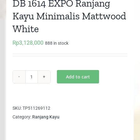
DB 1614 EXPO Ranjang
Kayu Minimalis Mattwood
White
Rp
3,128,000
888 in stock
Add to cart
DB
1614
EXPO
Ranjang
SKU:
TP511269112
Kayu
Category:
Ranjang Kayu
Minimalis
Mattwood