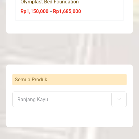
Olymplast Bed Foundation
Rp
1,150,000
Rp
1,685,000
Price
–
range:
Rp1,150,000
through
Rp1,685,000
Semua Produk
