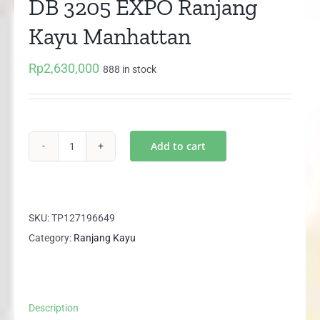
DB 3205 EXPO Ranjang
Kayu Manhattan
Rp
2,630,000
888 in stock
Add to cart
DB
3205
EXPO
Ranjang
SKU:
TP127196649
Kayu
Category:
Ranjang Kayu
Manhattan
quantity
Description