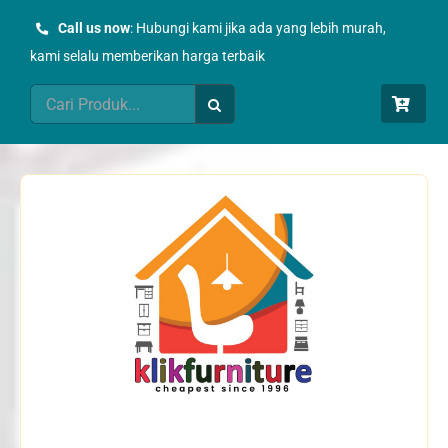
Skip
Call us now
: Hubungi kami jika ada yang lebih murah,
to
kami selalu memberikan harga terbaik
content
Search
for: