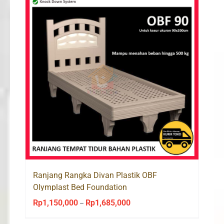
Ranjang Rangka Divan Plastik OBF
Olymplast Bed Foundation
Rp
1,150,000
Rp
1,685,000
Price
–
range: