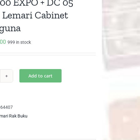
00 EXPO + DC 05
Lemari Cabinet
aguna
000
999 in stock
Add to cart
C
PO
664407
mari Rak Buku
PO