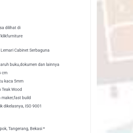
mari
binet
rbaguna
ntity
a dilihat di
likfurniture
Lemari Cabinet Serbaguna
 taruh buku,dokumen dan lainnya
26 cm
intu kaca 5mm
n Teak Wood
maker,fast build
ik dikelasnya, ISO 9001
ok, Tangerang, Bekasi *