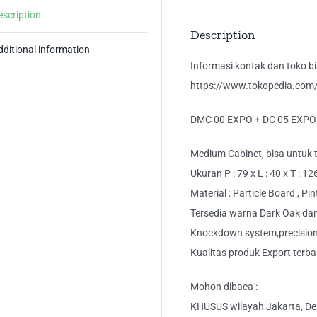
Le
escription
Ca
Description
Se
dditional information
qua
Informasi kontak dan toko bis
https://www.tokopedia.com/k
DMC 00 EXPO + DC 05 EXPO 
Medium Cabinet, bisa untuk
Ukuran P : 79 x L : 40 x T : 1
Material : Particle Board , P
Tersedia warna Dark Oak da
Knockdown system,precision 
Kualitas produk Export terba
Mohon dibaca :
KHUSUS wilayah Jakarta, Dep