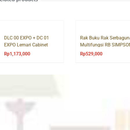
DLC 00 EXPO + DC 01
Rak Buku Rak Serbagun
EXPO Lemari Cabinet
Multifungsi RB SIMPSO
Pendek
1×3 Olympic
Rp
1,173,000
Rp
529,000