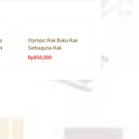
a
Olympic Rak Buku Rak
N
Serbaguna Rak
Multifungsi LYNEL 2X5
Rp
850,000