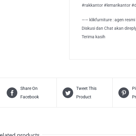
#rakkantor #lemarikantor 
—— klikfurniture : agen resm
Diskusi dan Chat akan direp
Terima kasih
Share On
Tweet This
Pi
Facebook
Product
P
elated products