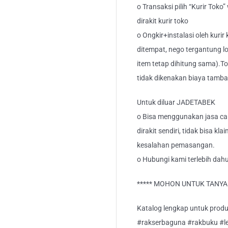
o Transaksi pilih “Kurir Toko
dirakit kurir toko
o Ongkir+instalasi oleh kurir
ditempat, nego tergantung lo
item tetap dihitung sama).T
tidak dikenakan biaya tamb
Untuk diluar JADETABEK
o Bisa menggunakan jasa car
dirakit sendiri, tidak bisa kl
kesalahan pemasangan.
o Hubungi kami terlebih dahu
***** MOHON UNTUK TANYA S
Katalog lengkap untuk produk 
#rakserbaguna #rakbuku #l