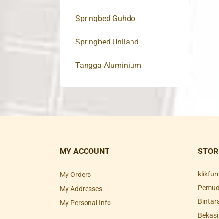
Springbed Guhdo
Springbed Uniland
Tangga Aluminium
MY ACCOUNT
STOR
klikfu
My Orders
Pemuda
My Addresses
Bintar
My Personal Info
Bekasi