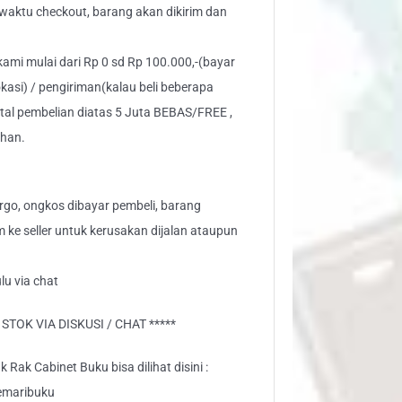
” waktu checkout, barang akan dikirim dan
 kami mulai dari Rp 0 sd Rp 100.000,-(bayar
kasi) / pengiriman(kalau beli beberapa
otal pembelian diatas 5 Juta BEBAS/FREE ,
ahan.
go, ongkos dibayar pembeli, barang
aim ke seller untuk kerusakan dijalan ataupun
lu via chat
TOK VIA DISKUSI / CHAT *****
Rak Cabinet Buku bisa dilihat disini :
emaribuku