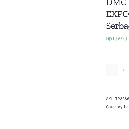
DMC 
EXPO 
Serb
Rp
1,697,
DM
00
EX
+
SKU:
TP358
DC
Category:
Le
05
EX