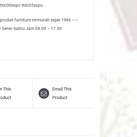
#dmc00expo #dc05expo
i produk furniture termurah sejak 1996 ——
ly Senin-Sabtu Jam 08.00 – 17.30
n This
Email This
roduct
Product