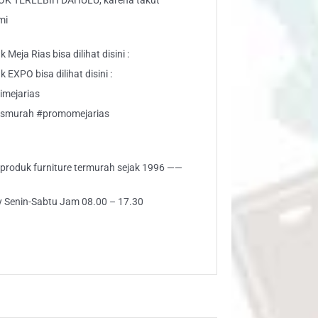
K TERLEBIH DAHULU, karena takut
mi
Meja Rias bisa dilihat disini :
EXPO bisa dilihat disini :
imejarias
iasmurah #promomejarias
i produk furniture termurah sejak 1996 ——
ly Senin-Sabtu Jam 08.00 – 17.30