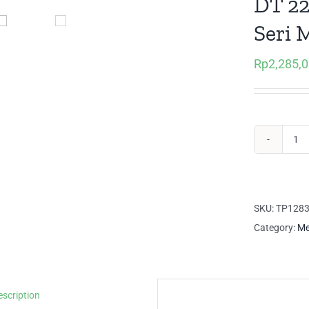
DT 22
Seri 
Rp
2,285,
DT
22
Ex
Me
SKU:
TP128
Ria
Category:
Me
Ser
Ma
qua
escription