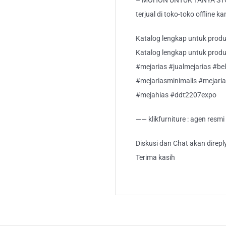
– MOHON UNTUK TANYA STO
terjual di toko-toko offline ka
Katalog lengkap untuk produk 
Katalog lengkap untuk produk 
#mejarias #jualmejarias #bel
#mejariasminimalis #mejar
#mejahias #ddt2207expo
—— klikfurniture : agen resm
Diskusi dan Chat akan direp
Terima kasih