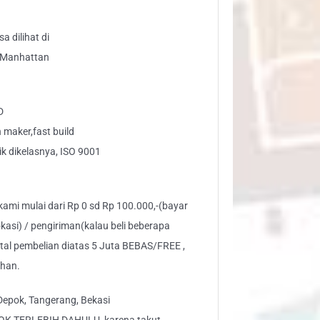
a dilihat di
i Manhattan
D
maker,fast build
ik dikelasnya, ISO 9001
 kami mulai dari Rp 0 sd Rp 100.000,-(bayar
kasi) / pengiriman(kalau beli beberapa
otal pembelian diatas 5 Juta BEBAS/FREE ,
ahan.
Depok, Tangerang, Bekasi