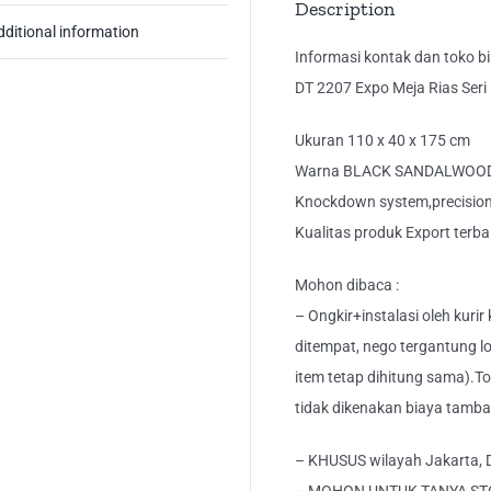
Description
dditional information
Informasi kontak dan toko bis
DT 2207 Expo Meja Rias Ser
Ukuran 110 x 40 x 175 cm
Warna BLACK SANDALWOO
Knockdown system,precision 
Kualitas produk Export terba
Mohon dibaca :
– Ongkir+instalasi oleh kurir
ditempat, nego tergantung lo
item tetap dihitung sama).T
tidak dikenakan biaya tamb
– KHUSUS wilayah Jakarta, 