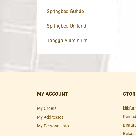
Springbed Guhdo
Springbed Uniland
Tangga Aluminium
MY ACCOUNT
STOR
klikfu
My Orders
Pemuda
My Addresses
Bintar
My Personal Info
Bekasi