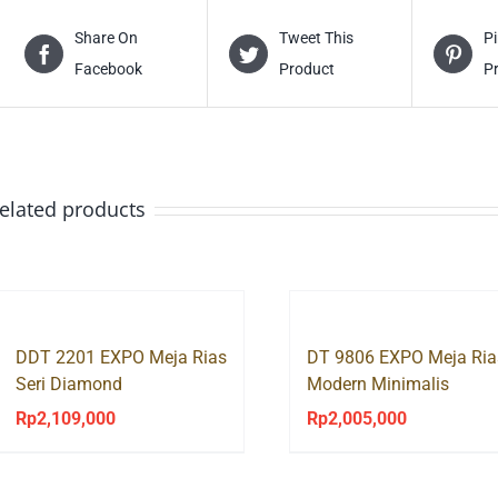
Share On
Tweet This
Pi
Facebook
Product
P
elated products
DDT 2201 EXPO Meja Rias
DT 9806 EXPO Meja Ria
Seri Diamond
Modern Minimalis
Mattwood White
Rp
2,109,000
Rp
2,005,000