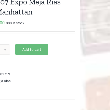
07 Expo Meja Rias
Manhattan
000
888 in stock
Add to cart
07
po
ja
301713
s
ja Rias
i
nhattan
ntity