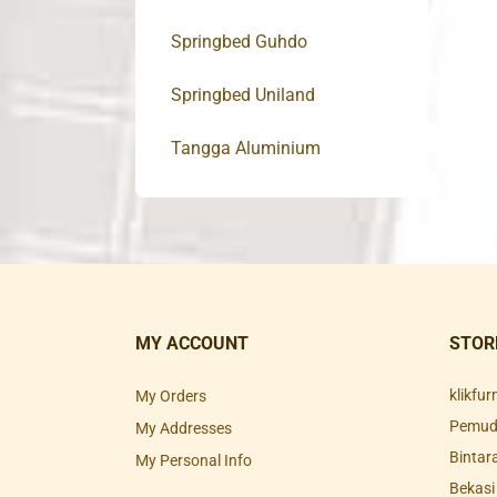
Springbed Guhdo
Springbed Uniland
Tangga Aluminium
MY ACCOUNT
STOR
klikfu
My Orders
Pemuda
My Addresses
Bintar
My Personal Info
Bekasi