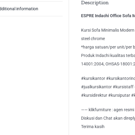
Description
dditional information
ESPRE Indachi Office Sofa 
Kursi Sofa Minimalis Mode
steel chrome
*harga satuan/per unit/per 
Produk Indachi kualitas ter
14001:2004, OHSAS-18001:2
#kursikantor #kursikantorind
#jualkursikantor #kursistaff
#kursidirektur #kursiputar #
—— klikfurniture : agen resm
Diskusi dan Chat akan direp
Terima kasih