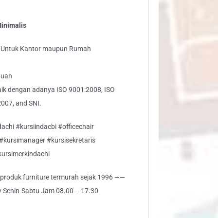
Minimalis
rn Untuk Kantor maupun Rumah
buah
baik dengan adanya ISO 9001:2008, ISO
007, and SNI.
achi #kursiindacbi #officechair
 #kursimanager #kursisekretaris
kursimerkindachi
i produk furniture termurah sejak 1996 ——
ly Senin-Sabtu Jam 08.00 – 17.30