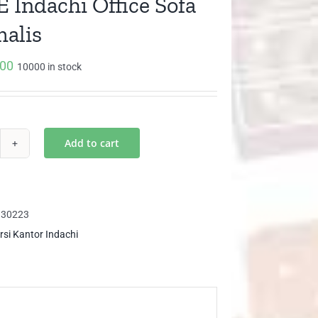
 Indachi Office Sofa
alis
000
10000 in stock
Add to cart
PRE
achi
ice
fa
330223
imalis
rsi Kantor Indachi
ntity