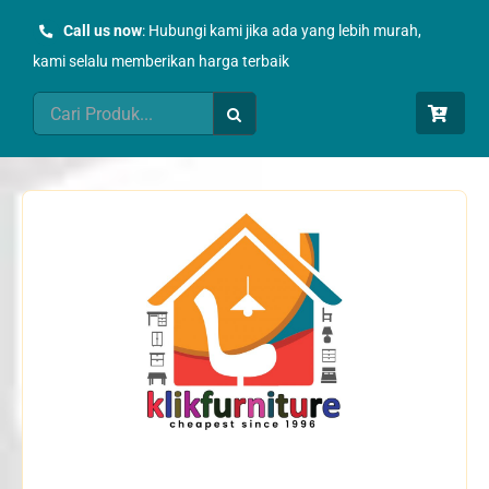
Skip
Call us now
: Hubungi kami jika ada yang lebih murah,
to
kami selalu memberikan harga terbaik
content
Search
for: