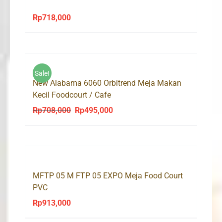
Rp
718,000
Sale!
New Alabama 6060 Orbitrend Meja Makan
Kecil Foodcourt / Cafe
Rp
708,000
Rp
495,000
Original
Current
price
price
was:
is:
Rp708,000.
Rp495,000.
MFTP 05 M FTP 05 EXPO Meja Food Court
PVC
Rp
913,000