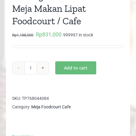
Meja Makan Lipat
Foodcourt / Cafe
Rp
831,000
Original
Current
999997 in stock
Rp
1,188,000
price
price
was:
is:
Rp1,188,000.
Rp831,000.
Add to cart
Folding
Table
Orbitrend
Meja
SKU:
TP768044084
Makan
Category:
Meja Foodcourt Cafe
Lipat
Foodcourt
/