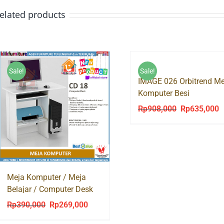
elated products
Sale!
Sale!
IMAGE 026 Orbitrend Me
Komputer Besi
Rp
908,000
Rp
635,000
Original
C
price
p
was:
is
Rp908,000.
R
Meja Komputer / Meja
Belajar / Computer Desk
CD 18 Putih
Rp
390,000
Rp
269,000
Original
Current
price
price