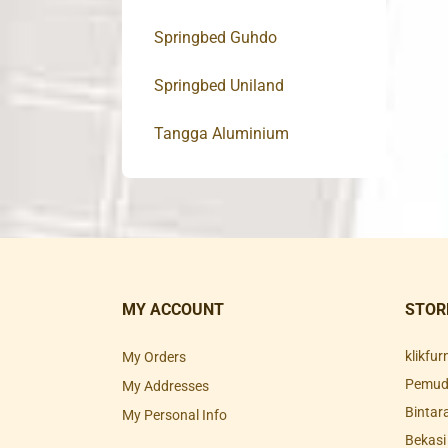
Springbed Guhdo
Springbed Uniland
Tangga Aluminium
MY ACCOUNT
STOR
klikfu
My Orders
Pemuda
My Addresses
Bintar
My Personal Info
Bekasi