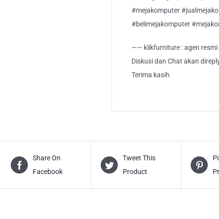
#mejakomputer #jualmejak
#belimejakomputer #mejak
—— klikfurniture : agen resm
Diskusi dan Chat akan direp
Terima kasih
Share On
Tweet This
Pi
Facebook
Product
P