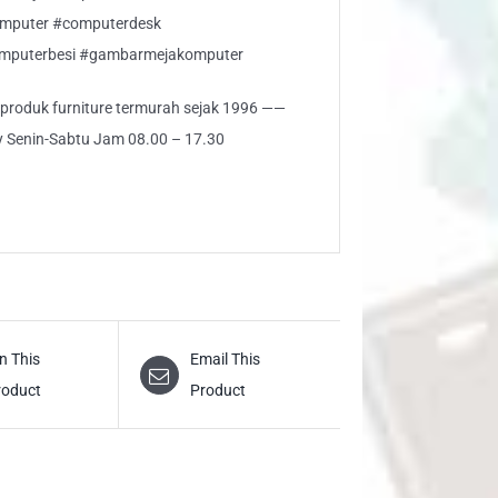
omputer #computerdesk
omputerbesi #gambarmejakomputer
i produk furniture termurah sejak 1996 ——
ly Senin-Sabtu Jam 08.00 – 17.30
n This
Email This
roduct
Product