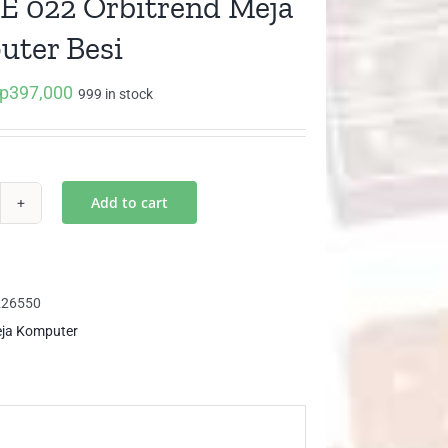
 022 Orbitrend Meja
ter Besi
p
397,000
iginal
Current
999 in stock
ice
price
as:
is:
p568,000.
Rp397,000.
Add to cart
AGE
2
itrend
ja
226550
mputer
ja Komputer
i
ntity