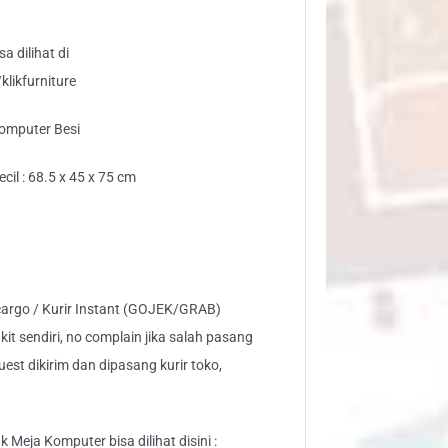
a dilihat di
likfurniture
omputer Besi
cil : 68.5 x 45 x 75 cm
 cargo / Kurir Instant (GOJEK/GRAB)
kit sendiri, no complain jika salah pasang
est dikirim dan dipasang kurir toko,
 Meja Komputer bisa dilihat disini :