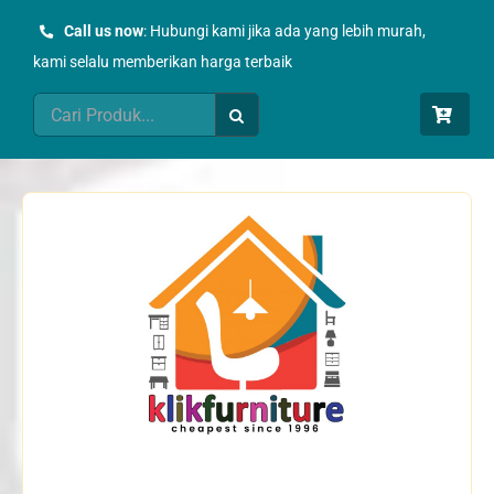
Skip
Call us now
: Hubungi kami jika ada yang lebih murah,
to
kami selalu memberikan harga terbaik
content
Search
for: