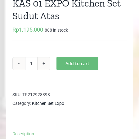
KAS 01 EXPO Kitchen Set
Sudut Atas
Rp
1,195,000
888 in stock
Add to cart
KAS
01
EXPO
Kitchen
SKU:
TP212928398
Set
Category:
Kitchen Set Expo
Sudut
Atas
quantity
Description