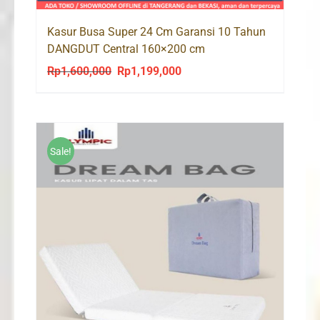
Kasur Busa Super 24 Cm Garansi 10 Tahun
DANGDUT Central 160×200 cm
Rp
1,600,000
Rp
1,199,000
Original
Current
price
price
was:
is:
Rp1,600,000.
Rp1,199,000.
Sale!