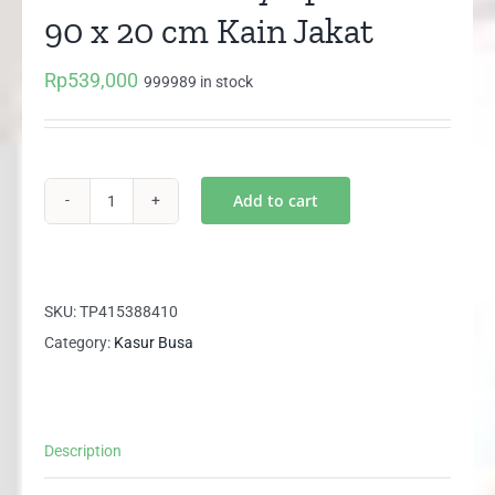
90 x 20 cm Kain Jakat
Rp
539,000
999989 in stock
Add to cart
Kasur
Busa
Olympic
200
SKU:
TP415388410
x
Category:
Kasur Busa
90
x
20
Description
cm
Kain