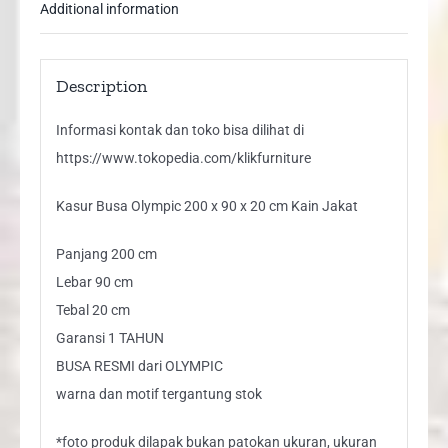
Additional information
Jakat
quantity
Description
Informasi kontak dan toko bisa dilihat di
https://www.tokopedia.com/klikfurniture
Kasur Busa Olympic 200 x 90 x 20 cm Kain Jakat
Panjang 200 cm
Lebar 90 cm
Tebal 20 cm
Garansi 1 TAHUN
BUSA RESMI dari OLYMPIC
warna dan motif tergantung stok
*foto produk dilapak bukan patokan ukuran, ukuran