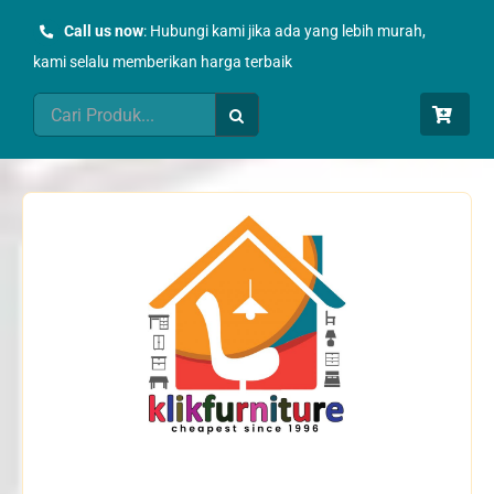
Skip
Call us now
: Hubungi kami jika ada yang lebih murah,
to
kami selalu memberikan harga terbaik
content
Search
for: