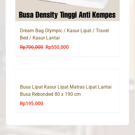
Dream Bag Olympic / Kasur Lipat / Travel
Bed / Kasur Lantai
Rp
700,000
Rp
550,000
Original
Current
price
price
was:
is:
Rp700,000.
Rp550,000.
Busa Lipat Kasur Lipat Matras Lipat Lantai
Busa Rebonded 80 x 190 cm
Rp
195,000