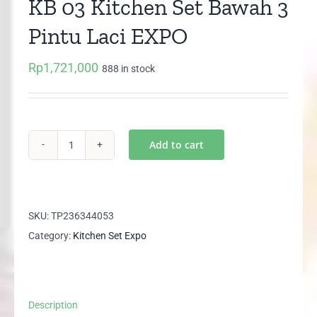
KB 03 Kitchen Set Bawah 3
Pintu Laci EXPO
Rp
1,721,000
888 in stock
Add to cart
KB
03
Kitchen
Set
SKU:
TP236344053
Bawah
Category:
Kitchen Set Expo
3
Pintu
Laci
Description
EXPO