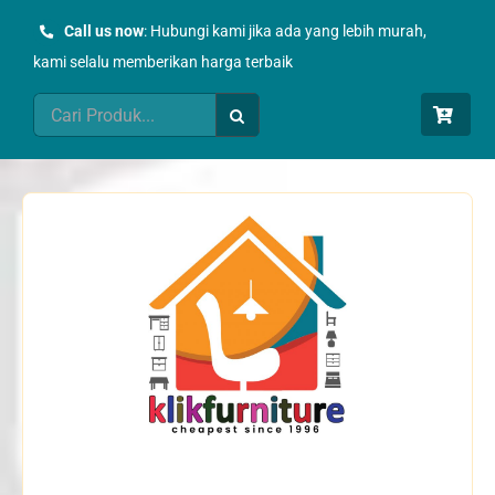
Skip
Call us now
: Hubungi kami jika ada yang lebih murah,
to
kami selalu memberikan harga terbaik
content
Search
for: