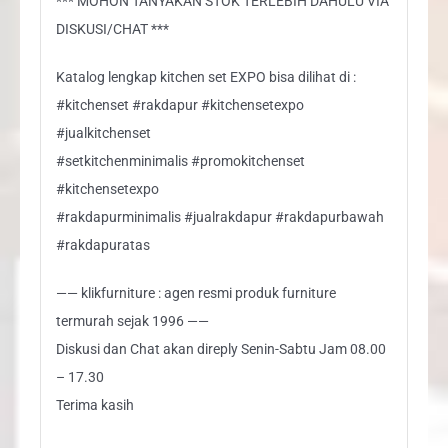
*** MOHON TANYAKAN STOK TERLEBIH DAHULU VIA
DISKUSI/CHAT ***
Katalog lengkap kitchen set EXPO bisa dilihat di :
#kitchenset #rakdapur #kitchensetexpo
#jualkitchenset
#setkitchenminimalis #promokitchenset
#kitchensetexpo
#rakdapurminimalis #jualrakdapur #rakdapurbawah
#rakdapuratas
—— klikfurniture : agen resmi produk furniture
termurah sejak 1996 ——
Diskusi dan Chat akan direply Senin-Sabtu Jam 08.00
– 17.30
Terima kasih