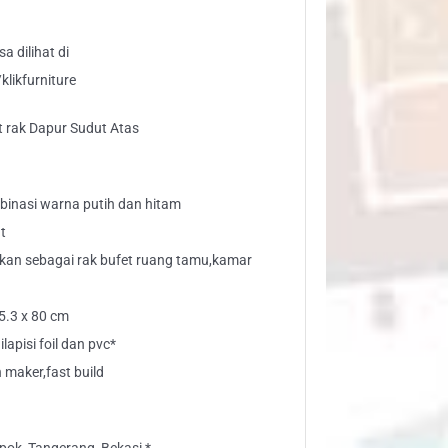
a dilihat di
likfurniture
t rak Dapur Sudut Atas
binasi warna putih dan hitam
t
nakan sebagai rak bufet ruang tamu,kamar
75.3 x 80 cm
lapisi foil dan pvc*
maker,fast build