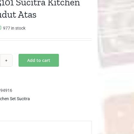
101 Sucitra Kitchen
udut Atas
0
977 in stock
Add to cart
A
01
itra
chen
794916
tchen Set Sucitra
dut
as
ntity