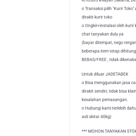
KHUSUS wilayah Jakarta, Dep
o Transaksi pilih "Kurir Toko
dirakit kurir toko
o Ongkir+instalasi oleh kurir
chat tanyakan dulu ya
(bayar ditempat, nego tergan
beberapa item tetap dihitung
BEBAS/FREE , tidak dikenak
Untuk diluar JADETABEK
o Bisa menggunakan jasa car
dirakit sendiri, tidak bisa kl
kesalahan pemasangan.
o Hubungi kami terlebih dahu
asli skitar 40kg)
*** MOHON TANYAKAN STOK