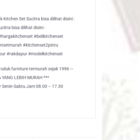
Kitchen Set Sucitra bisa dilihat disini :
tra bisa dilihat disini :
#hargakitchenset #belikitchenset
hensetmurah #kitchenset2pintu
pur #rakdapur #modelkitchenset
 produk furniture termurah sejak 1996 —
A YANG LEBIH MURAH ***
ly Senin-Sabtu Jam 08.00 – 17.30