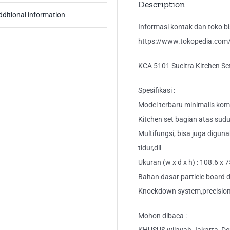
Description
dditional information
Informasi kontak dan toko bis
https://www.tokopedia.com/k
KCA 5101 Sucitra Kitchen Se
Spesifikasi :
Model terbaru minimalis kom
Kitchen set bagian atas sudu
Multifungsi, bisa juga digu
tidur,dll
Ukuran (w x d x h) : 108.6 x 
Bahan dasar particle board di
Knockdown system,precision 
Mohon dibaca :