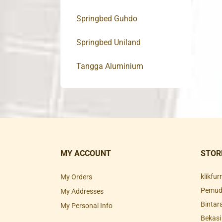
Springbed Guhdo
Springbed Uniland
Tangga Aluminium
MY ACCOUNT
STOR
klikfu
My Orders
Pemuda
My Addresses
Bintar
My Personal Info
Bekasi