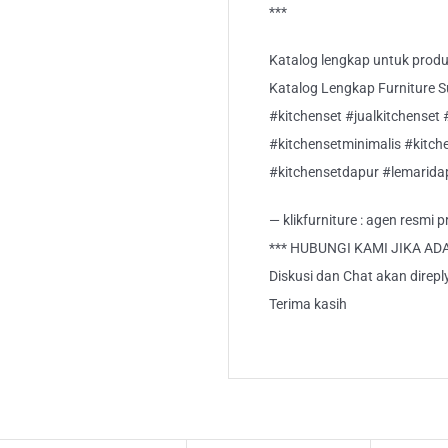
***
Katalog lengkap untuk produk 
Katalog Lengkap Furniture Suci
#kitchenset #jualkitchenset 
#kitchensetminimalis #kitc
#kitchensetdapur #lemarida
— klikfurniture : agen resmi
*** HUBUNGI KAMI JIKA AD
Diskusi dan Chat akan direp
Terima kasih