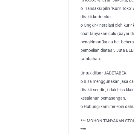
KHUSUS wilayah Jakarta, Dep
o Transaksi pilih "Kurir Toko
dirakit kurir toko
o Ongkir+instalasi oleh kurir
chat tanyakan dulu (bayar di
pengiriman(kalau beli bebera
pembelian diatas 5 Juta BEB
tambahan.
Untuk diluar JADETABEK
o Bisa menggunakan jasa car
dirakit sendiri, tidak bisa kl
kesalahan pemasangan.
o Hubungi kami terlebih dahu
*** MOHON TANYAKAN STOK
***