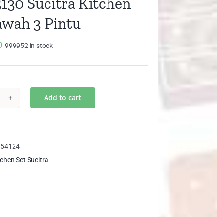
130 Sucitra Kitchen
awah 3 Pintu
0
999952 in stock
Add to cart
B
30
itra
chen
554124
tchen Set Sucitra
wah
tu
ntity