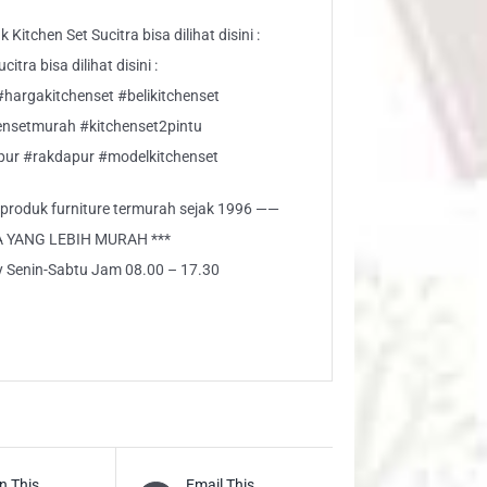
Kitchen Set Sucitra bisa dilihat disini :
tra bisa dilihat disini :
#hargakitchenset #belikitchenset
hensetmurah #kitchenset2pintu
pur #rakdapur #modelkitchenset
i produk furniture termurah sejak 1996 ——
A YANG LEBIH MURAH ***
ly Senin-Sabtu Jam 08.00 – 17.30
n This
Email This