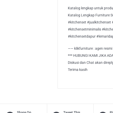
Katalog lengkap untuk produk 
Katalog Lengkap Furniture Suci
#kitchenset #jualkitchenset 
#kitchensetminimalis #kitc
#kitchensetdapur #lemarida
—— klikfurniture : agen resm
*** HUBUNGI KAMI JIKA AD
Diskusi dan Chat akan direp
Terima kasih
Share On
Tweet This
Pi