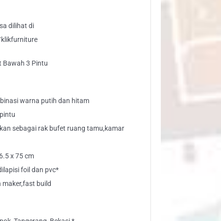
a dilihat di
likfurniture
t Bawah 3 Pintu
binasi warna putih dan hitam
pintu
nakan sebagai rak bufet ruang tamu,kamar
46.5 x 75 cm
lapisi foil dan pvc*
maker,fast build