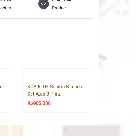
roduct
Product
en
KCA 5103 Sucitra Kitchen
Set Atas 3 Pintu
Rp
905,000