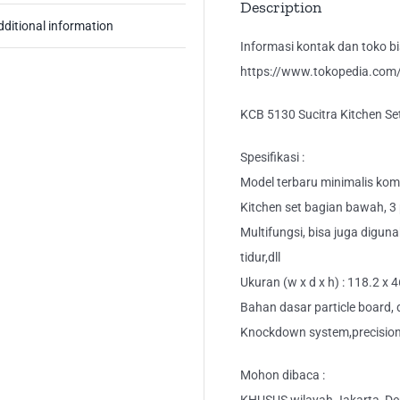
Description
dditional information
Informasi kontak dan toko bis
https://www.tokopedia.com/k
KCB 5130 Sucitra Kitchen Se
Spesifikasi :
Model terbaru minimalis kom
Kitchen set bagian bawah, 3 
Multifungsi, bisa juga digu
tidur,dll
Ukuran (w x d x h) : 118.2 x 
Bahan dasar particle board, di
Knockdown system,precision 
Mohon dibaca :