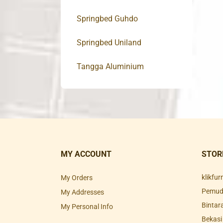
Springbed Guhdo
Springbed Uniland
Tangga Aluminium
MY ACCOUNT
STOR
klikfu
My Orders
Pemuda
My Addresses
Bintar
My Personal Info
Bekasi