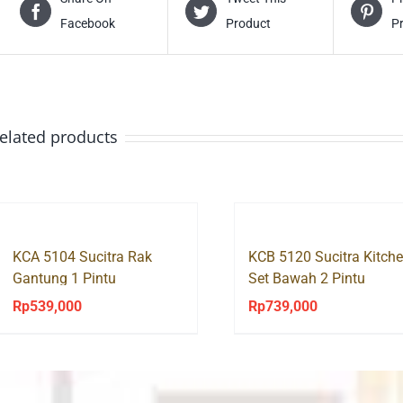
Facebook
Product
P
elated products
KCA 5104 Sucitra Rak
KCB 5120 Sucitra Kitch
Gantung 1 Pintu
Set Bawah 2 Pintu
Rp
539,000
Rp
739,000