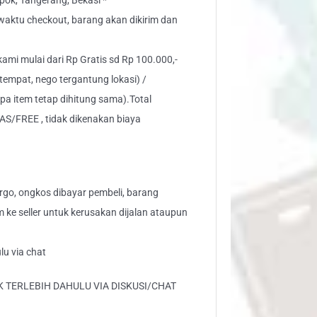
ok, Tangerang, Bekasi *
" waktu checkout, barang akan dikirim dan
 kami mulai dari Rp Gratis sd Rp 100.000,-
tempat, nego tergantung lokasi) /
pa item tetap dihitung sama).Total
AS/FREE , tidak dikenakan biaya
go, ongkos dibayar pembeli, barang
aim ke seller untuk kerusakan dijalan ataupun
lu via chat
 TERLEBIH DAHULU VIA DISKUSI/CHAT