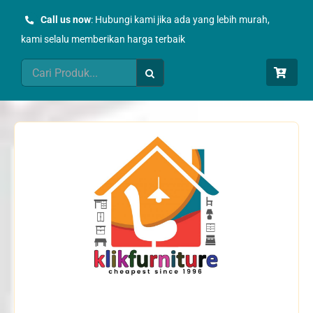
Skip
Call us now
: Hubungi kami jika ada yang lebih murah,
to
kami selalu memberikan harga terbaik
content
Search
for: