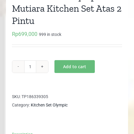
Mutiara Kitchen Set Atas 2
Pintu
Rp
699,000
999 in stock
Add to cart
KKD
010880i
Olympic
Mutiara
SKU:
TP186339305
Kitchen
Category:
Kitchen Set Olympic
Set
Atas
2