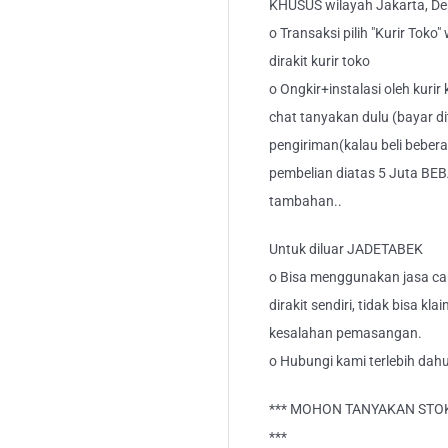
KHUSUS wilayah Jakarta, Dep
o Transaksi pilih "Kurir Toko
dirakit kurir toko
o Ongkir+instalasi oleh kurir
chat tanyakan dulu (bayar di
pengiriman(kalau beli bebera
pembelian diatas 5 Juta BEB
tambahan..
Untuk diluar JADETABEK
o Bisa menggunakan jasa car
dirakit sendiri, tidak bisa kl
kesalahan pemasangan.
o Hubungi kami terlebih dahu
*** MOHON TANYAKAN STOK
***