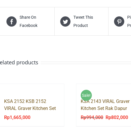
Share On
Tweet This
Pi
Facebook
Product
P
elated products
Sale!
KSA 2152 KSB 2152
KSA 2143 VIRAL Graver
VIRAL Graver Kitchen Set
Kitchen Set Rak Dapur
Rak Dapur Atas Bawah
Atas 3 Pintu
Rp
1,665,000
Rp
994,000
Rp
802,000
Original
C
price
p