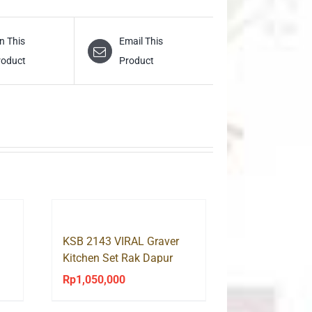
n This
Email This
roduct
Product
KSB 2143 VIRAL Graver
Kitchen Set Rak Dapur
Bawah 3 Pintu
Rp
1,050,000
urrent
rice