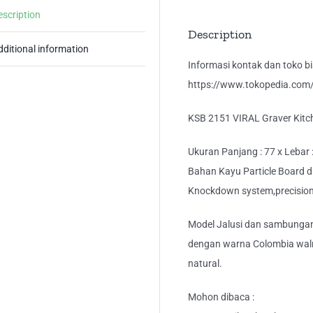
Da
escription
Ba
Description
Su
dditional information
qua
Informasi kontak dan toko bis
https://www.tokopedia.com/k
KSB 2151 VIRAL Graver Kitc
Ukuran Panjang : 77 x Lebar :
Bahan Kayu Particle Board dil
Knockdown system,precision 
Model Jalusi dan sambunga
dengan warna Colombia wal
natural.
Mohon dibaca :