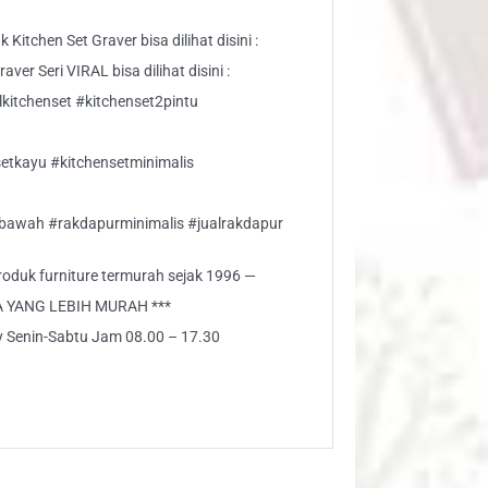
Kitchen Set Graver bisa dilihat disini :
ver Seri VIRAL bisa dilihat disini :
kitchenset #kitchenset2pintu
etkayu #kitchensetminimalis
tbawah #rakdapurminimalis #jualrakdapur
 produk furniture termurah sejak 1996 —
A YANG LEBIH MURAH ***
ly Senin-Sabtu Jam 08.00 – 17.30