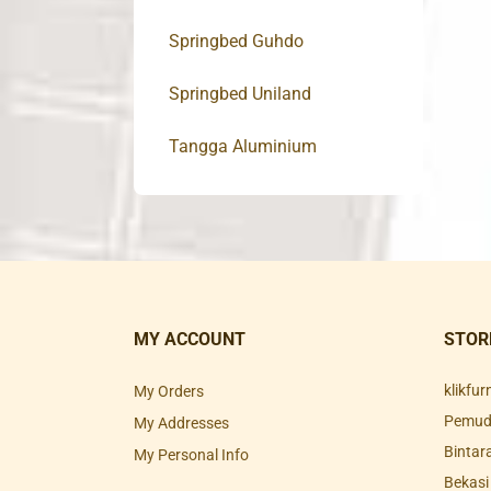
Springbed Guhdo
Springbed Uniland
Tangga Aluminium
MY ACCOUNT
STOR
klikfu
My Orders
Pemuda
My Addresses
Bintar
My Personal Info
Bekasi