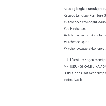
Katalog lengkap untuk produk 
Katalog Lengkap Furniture Gra
#kitchenset #rakdapur #Jual
#belikitchenset
#kitchensetmurah #Kitchens
#kitchenset3pintu
#kitchensetatas #kitchense
— klikfurniture : agen resmi
*** HUBUNGI KAMI JIKA AD
Diskusi dan Chat akan direp
Terima kasih