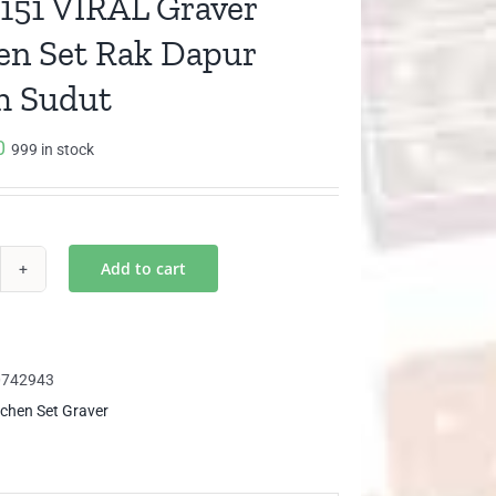
151 VIRAL Graver
en Set Rak Dapur
h Sudut
0
999 in stock
Add to cart
B
51
RAL
aver
0742943
chen
tchen Set Graver
k