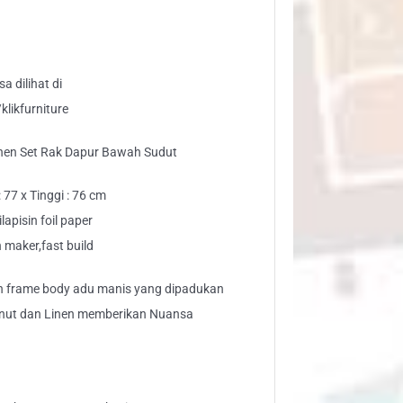
pur
wah
dut
ntity
a dilihat di
likfurniture
hen Set Rak Dapur Bawah Sudut
 77 x Tinggi : 76 cm
apisin foil paper
maker,fast build
n frame body adu manis yang dipadukan
nut dan Linen memberikan Nuansa