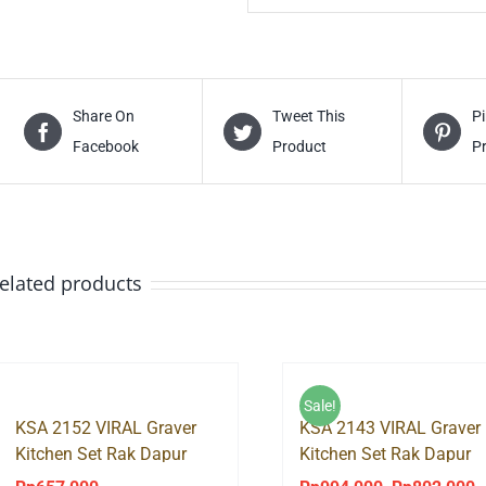
Share On
Tweet This
Pi
Facebook
Product
P
elated products
Sale!
KSA 2152 VIRAL Graver
KSA 2143 VIRAL Graver
Kitchen Set Rak Dapur
Kitchen Set Rak Dapur
Atas 2 Pintu Bumbu
Atas 3 Pintu