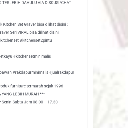
 TERLEBIH DAHULU VIA DISKUSI/CHAT
Kitchen Set Graver bisa dilihat disini :
ver Seri VIRAL bisa dilihat disini :
kitchenset #kitchenset2pintu
etkayu #kitchensetminimalis
tbawah #rakdapurminimalis #jualrakdapur
 produk furniture termurah sejak 1996 —
A YANG LEBIH MURAH ***
ly Senin-Sabtu Jam 08.00 – 17.30