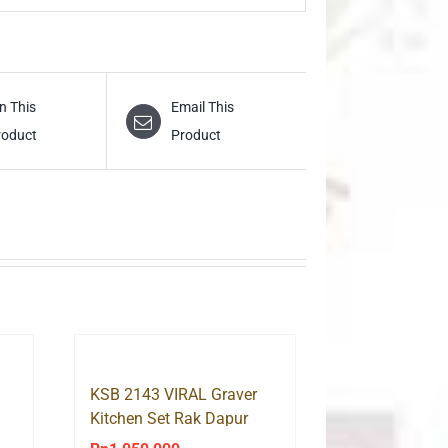
n This
Email This
roduct
Product
KSB 2143 VIRAL Graver
Kitchen Set Rak Dapur
Bawah 3 Pintu