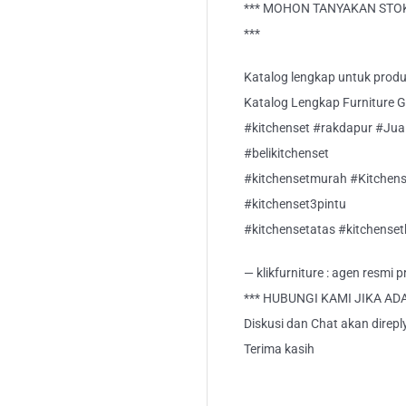
*** MOHON TANYAKAN STOK
***
Katalog lengkap untuk produk 
Katalog Lengkap Furniture Gra
#kitchenset #rakdapur #Jual
#belikitchenset
#kitchensetmurah #Kitchens
#kitchenset3pintu
#kitchensetatas #kitchense
— klikfurniture : agen resmi
*** HUBUNGI KAMI JIKA AD
Diskusi dan Chat akan direp
Terima kasih