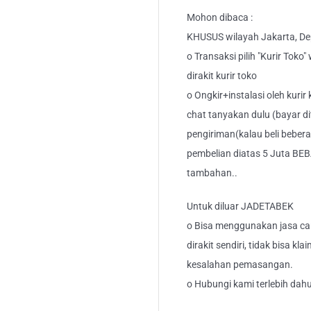
Mohon dibaca :
KHUSUS wilayah Jakarta, Dep
o Transaksi pilih "Kurir Toko
dirakit kurir toko
o Ongkir+instalasi oleh kurir
chat tanyakan dulu (bayar di
pengiriman(kalau beli bebera
pembelian diatas 5 Juta BEB
tambahan..
Untuk diluar JADETABEK
o Bisa menggunakan jasa car
dirakit sendiri, tidak bisa kl
kesalahan pemasangan.
o Hubungi kami terlebih dahu