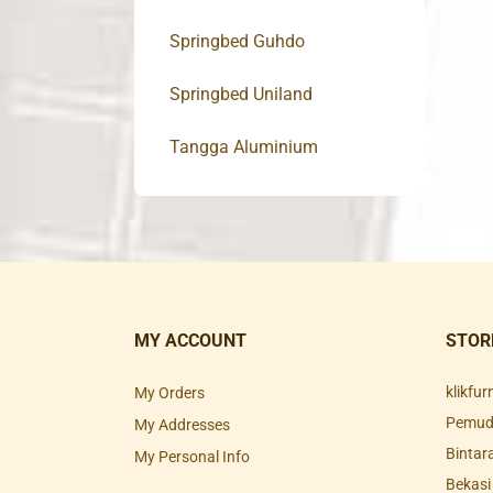
Springbed Guhdo
Springbed Uniland
Tangga Aluminium
MY ACCOUNT
STOR
klikfu
My Orders
Pemuda
My Addresses
Bintar
My Personal Info
Bekasi