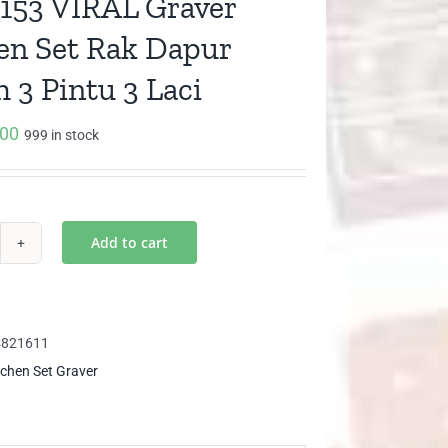
153 VIRAL Graver
en Set Rak Dapur
 3 Pintu 3 Laci
000
999 in stock
Add to cart
B
53
RAL
aver
4821611
chen
tchen Set Graver
k