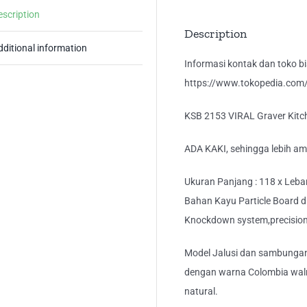
Da
escription
Ba
Description
3
dditional information
Pin
Informasi kontak dan toko bis
3
https://www.tokopedia.com/k
Lac
KSB 2153 VIRAL Graver Kitch
qua
ADA KAKI, sehingga lebih ama
Ukuran Panjang : 118 x Lebar 
Bahan Kayu Particle Board dil
Knockdown system,precision 
Model Jalusi dan sambunga
dengan warna Colombia wal
natural.