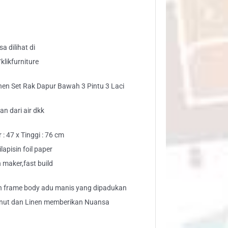
pur
wah
tu
a dilihat di
likfurniture
i
en Set Rak Dapur Bawah 3 Pintu 3 Laci
ntity
n dari air dkk
: 47 x Tinggi : 76 cm
apisin foil paper
maker,fast build
n frame body adu manis yang dipadukan
nut dan Linen memberikan Nuansa