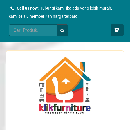
Skip
Call us now
: Hubungi kami jika ada yang lebih murah,
to
kami selalu memberikan harga terbaik
content
Search
for: