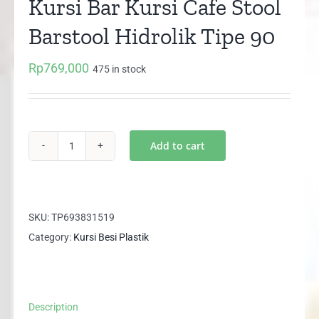
Kursi Bar Kursi Cafe Stool
Barstool Hidrolik Tipe 90
Rp
769,000
475 in stock
Add to cart
Kursi
Bar
Kursi
Cafe
SKU:
TP693831519
Stool
Category:
Kursi Besi Plastik
Barstool
Hidrolik
Tipe
Description
90