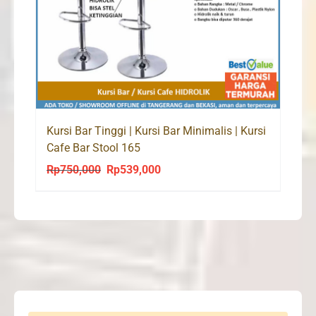
Kursi Bar Tinggi | Kursi Bar Minimalis | Kursi
Cafe Bar Stool 165
Rp
750,000
Rp
539,000
Original
Current
price
price
was:
is:
Rp750,000.
Rp539,000.