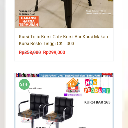
Kursi Tolix Kursi Cafe Kursi Bar Kursi Makan
Kursi Resto Tinggi CKT 003
Rp
358,000
Rp
299,000
Original
Current
price
price
was:
is:
Rp358,000.
Rp299,000.
Sale!