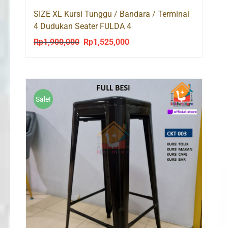
SIZE XL Kursi Tunggu / Bandara / Terminal
4 Dudukan Seater FULDA 4
Rp
1,900,000
Rp
1,525,000
Original
Current
price
price
was:
is:
Rp1,900,000.
Rp1,525,000.
Sale!