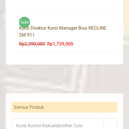
was:
is:
Rp550,000.
Rp329,000.
Sale!
Kursi Direktur Kursi Manager Bisa RECLINE
SM 911
Rp
2,390,000
Rp
1,729,000
Original
Current
price
price
was:
is:
Rp2,390,000.
Rp1,729,000.
Semua Produk
