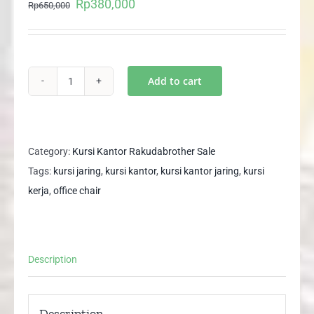
Rp
380,000
Original
Current
Rp
650,000
price
price
was:
is:
Rp650,000.
Rp380,000.
Add to cart
Kursi
Kantor
Jaring
Hidrolik
Category:
Kursi Kantor Rakudabrother Sale
Kursi
Tags:
kursi jaring
,
kursi kantor
,
kursi kantor jaring
,
kursi
Kerja
kerja
,
office chair
Office
Chair
NAVI
Description
802
quantity
Description