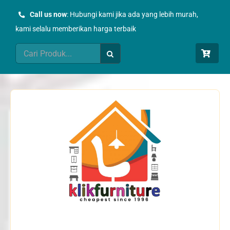
Skip
Call us now
: Hubungi kami jika ada yang lebih murah,
to
kami selalu memberikan harga terbaik
content
Search
for: