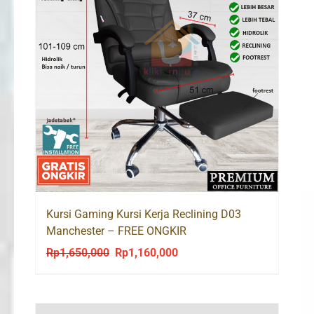
Kursi Gaming Kursi Kerja Reclining D03
Manchester – FREE ONGKIR
Rp
1,650,000
Rp
1,160,000
Original
Current
price
price
was:
is:
Rp1,650,000.
Rp1,160,000.