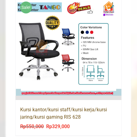
Sale!
Kursi kantor/kursi staff/kursi kerja/kursi
jaring/kursi gaming RIS 628
Rp
550,000
Rp
329,000
Original
Current
price
price