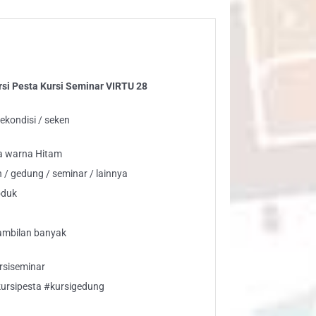
minar
RTU
ntity
ursi Pesta Kursi Seminar VIRTU 28
kondisi / seken
ia warna Hitam
 / gedung / seminar / lainnya
oduk
ambilan banyak
rsiseminar
#kursipesta #kursigedung