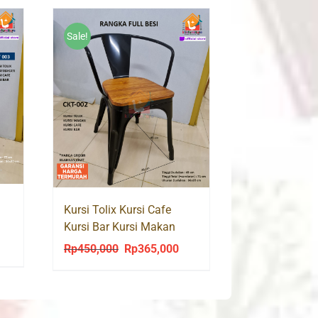
Sale!
Kursi Tolix Kursi Cafe
Kursi Bar Kursi Makan
Kursi Resto CKT 002
urrent
Rp
450,000
Rp
365,000
Original
Current
rice
price
price
:
was:
is:
p299,000.
Rp450,000.
Rp365,000.