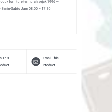
 produk furniture termurah sejak 1996 —
ly Senin-Sabtu Jam 08.00 – 17.30
n This
Email This
roduct
Product