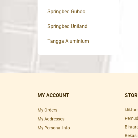
Springbed Guhdo
Springbed Uniland
Tangga Aluminium
MY ACCOUNT
STOR
klikfu
My Orders
Pemuda
My Addresses
Bintar
My Personal Info
Bekasi