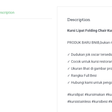
Se
VI
escription
28
Description
qua
Kursi Lipat Folding Chair K
PRODUK BARU BNIB,bukan re
✓ Dudukan jok oscar tersed
✓ Cocok untuk kursi restoran
✓ Ukuran lihat di gambar pr
✓ Rangka Full Besi
✓ Hubungi kami untuk peng
#kursilipat #kursimakan #ku
#kursistainless #kursibesi 