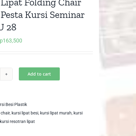
 Lipat Folding Chair
 Pesta Kursi Seminar
U 28
p
163,500
iginal
Current
ice
price
as:
is:
p250,000.
Rp163,500.
Add to cart
si
at
ding
ir
rsi Besi Plastik
si
 chair
,
kursi lipat besi
,
kursi lipat murah
,
kursi
sta
kursi resotran lipat
si