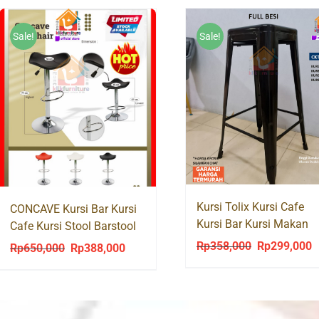
Sale!
Sale!
Kursi Tolix Kursi Cafe
CONCAVE Kursi Bar Kursi
Kursi Bar Kursi Makan
Cafe Kursi Stool Barstool
Kursi Resto Tinggi CKT
Hidrolik
Rp
358,000
Rp
299,000
Original
C
Rp
650,000
Rp
388,000
Original
Current
003
price
p
price
price
was:
is
was:
is:
Rp358,000.
R
Rp650,000.
Rp388,000.