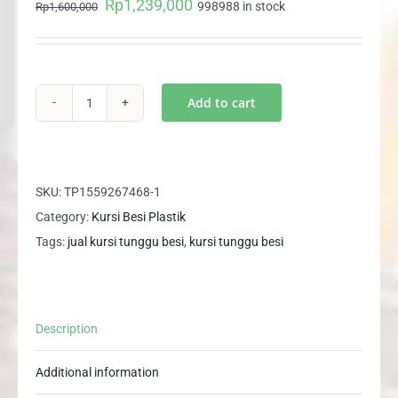
Rp
1,239,000
Original
Current
998988 in stock
Rp
1,600,000
price
price
was:
is:
Rp1,600,000.
Rp1,239,000.
Add to cart
Kursi
Tunggu
Bandara
Stainless
SKU:
TP1559267468-1
5
Category:
Kursi Besi Plastik
Dudukan
Tags:
jual kursi tunggu besi
,
kursi tunggu besi
Polos
L05
quantity
Description
Additional information