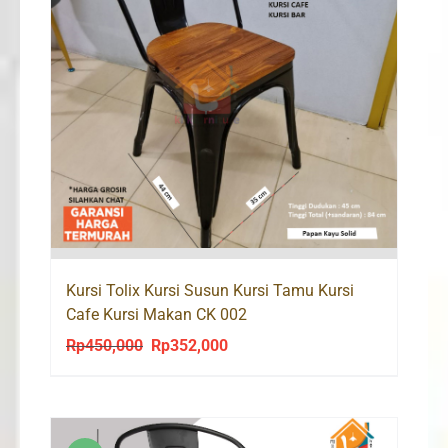
Kursi Tolix Kursi Susun Kursi Tamu Kursi
Cafe Kursi Makan CK 002
Rp
450,000
Rp
352,000
Original
Current
price
price
was:
is:
Rp450,000.
Rp352,000.