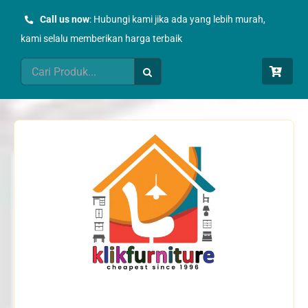
Skip
Call us now
: Hubungi kami jika ada yang lebih murah,
to
kami selalu memberikan harga terbaik
content
Search
for: