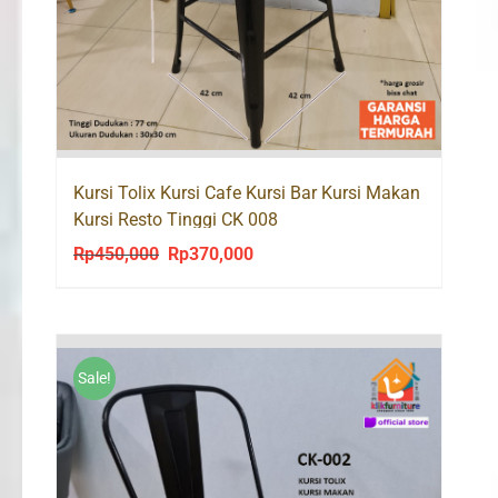
Kursi Tolix Kursi Cafe Kursi Bar Kursi Makan
Kursi Resto Tinggi CK 008
Rp
450,000
Rp
370,000
Original
Current
price
price
was:
is:
Rp450,000.
Rp370,000.
Sale!