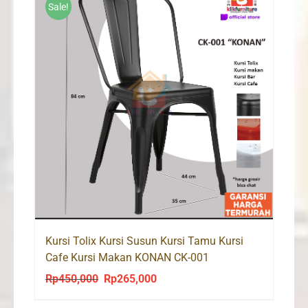
Sale!
Kursi Tolix Kursi Susun Kursi Tamu Kursi
Cafe Kursi Makan KONAN CK-001
Rp
450,000
Rp
265,000
Original
Current
price
price