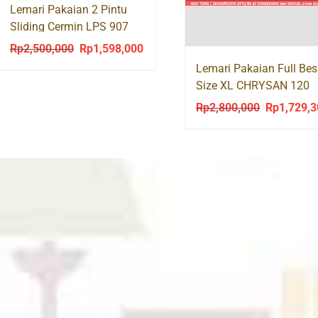
Lemari Pakaian 2 Pintu
Sliding Cermin LPS 907
SUPER
Rp
2,500,000
Rp
1,598,000
Original
Current
Lemari Pakaian Full Bes
price
price
Size XL CHRYSAN 120
was:
is:
Cermin
Rp
2,800,000
Rp
1,729,
Original
Rp2,500,000.
Rp1,598,000.
price
was:
Rp2,800,00