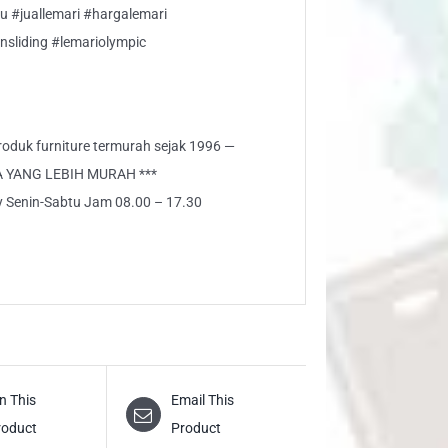
u #juallemari #hargalemari
nsliding #lemariolympic
 produk furniture termurah sejak 1996 —
A YANG LEBIH MURAH ***
ly Senin-Sabtu Jam 08.00 – 17.30
n This
Email This
roduct
Product