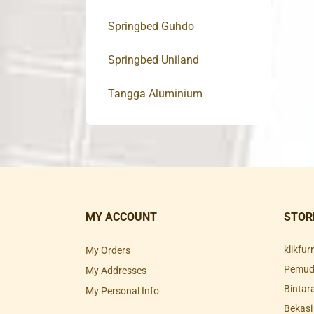
Springbed Guhdo
Springbed Uniland
Tangga Aluminium
MY ACCOUNT
STOR
klikfu
My Orders
Pemuda
My Addresses
Bintar
My Personal Info
Bekasi