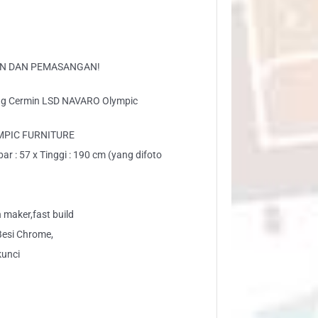
VARO
ympic
ntity
AN DAN PEMASANGAN!
ding Cermin LSD NAVARO Olympic
MPIC FURNITURE
r : 57 x Tinggi : 190 cm (yang difoto
)
maker,fast build
esi Chrome,
kunci