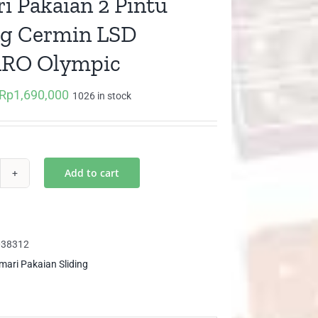
i Pakaian 2 Pintu
ng Cermin LSD
RO Olympic
Rp
1,690,000
Original
Current
1026 in stock
price
price
was:
is:
Rp2,200,000.
Rp1,690,000.
Add to cart
mari
kaian
tu
038312
ding
mari Pakaian Sliding
rmin
D