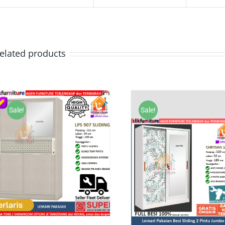
elated products
Sale!
Sale!