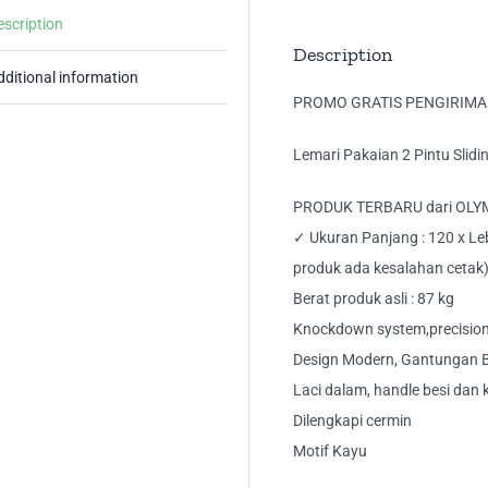
NA
escription
Ol
Description
qua
dditional information
PROMO GRATIS PENGIRIM
Lemari Pakaian 2 Pintu Sli
PRODUK TERBARU dari OLY
✓ Ukuran Panjang : 120 x Leba
produk ada kesalahan cetak
Berat produk asli : 87 kg
Knockdown system,precision 
Design Modern, Gantungan B
Laci dalam, handle besi dan 
Dilengkapi cermin
Motif Kayu