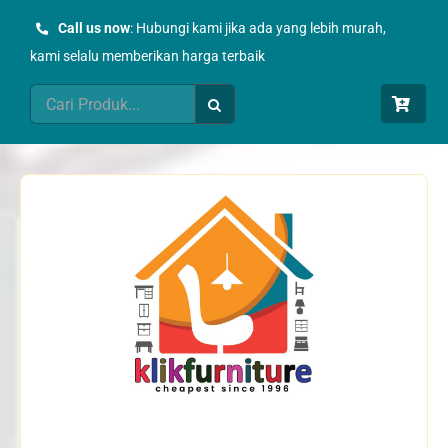
Skip
Call us now
: Hubungi kami jika ada yang lebih murah,
to
kami selalu memberikan harga terbaik
content
Search
for: