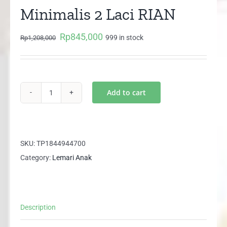
Minimalis 2 Laci RIAN
Rp
845,000
Original
Current
999 in stock
Rp
1,208,000
price
price
was:
is:
Rp1,208,000.
Rp845,000.
Add to cart
Lemari
Pakaian
Anak
Minimalis
SKU:
TP1844944700
2
Category:
Lemari Anak
Laci
RIAN
quantity
Description