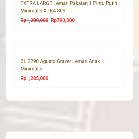
EXTRA LARGE Lemari Pakaian 1 Pintu Putih
Minimalis XTRA 8091
Rp
1,200,000
Rp
790,000
Original
Current
price
price
was:
is:
Rp1,200,000.
Rp790,000.
BL 2290 Agusto Graver Lemari Anak
Minimalis
Rp
1,285,000