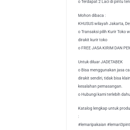
o Terdapat 2 Laci di pintu te
Mohon dibaca :
KHUSUS wilayah Jakarta, Dep
o Transaksi pilih Kurir Toko
dirakit kurir toko
o FREE JASA KIRIM DAN 
Untuk diluar JADETABEK
o Bisa menggunakan jasa car
dirakit sendiri, tidak bisa kl
kesalahan pemasangan.
o Hubungi kami terlebih dahu
Katalog lengkap untuk produk
:
#lemaripakaian #lemari3pint