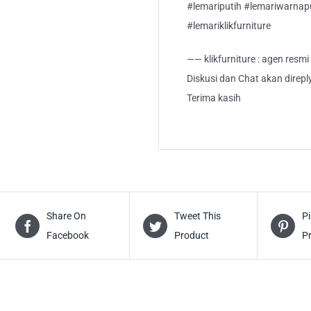
#lemariputih #lemariwarnapu
#lemariklikfurniture
—— klikfurniture : agen resm
Diskusi dan Chat akan direp
Terima kasih
Share On
Tweet This
Pi
Facebook
Product
P