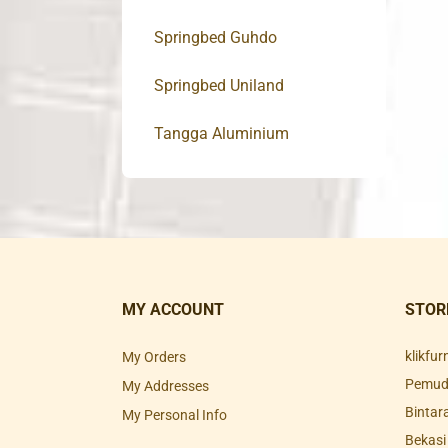
Springbed Guhdo
Springbed Uniland
Tangga Aluminium
MY ACCOUNT
STOR
klikfu
My Orders
Pemuda
My Addresses
Bintar
My Personal Info
Bekasi