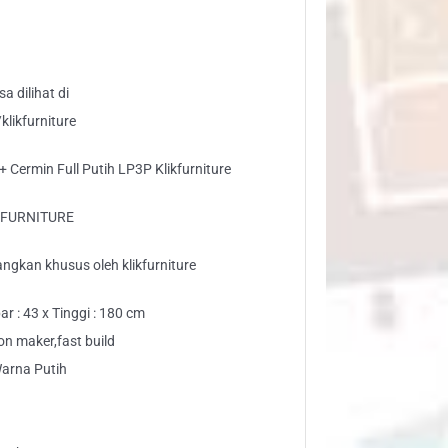
l
ih
3P
kfurniture
a dilihat di
ntity
likfurniture
+ Cermin Full Putih LP3P Klikfurniture
KFURNITURE
ngkan khusus oleh klikfurniture
r : 43 x Tinggi : 180 cm
n maker,fast build
Warna Putih