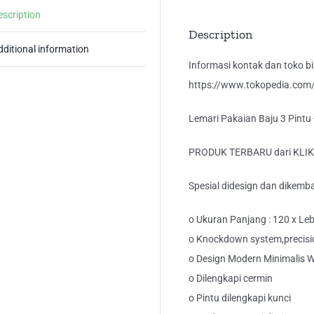
Ful
escription
Put
Description
LP
dditional information
Kli
Informasi kontak dan toko bis
qua
https://www.tokopedia.com/k
Lemari Pakaian Baju 3 Pintu 
PRODUK TERBARU dari KLI
Spesial didesign dan dikemba
o Ukuran Panjang : 120 x Leba
o Knockdown system,precisio
o Design Modern Minimalis 
o Dilengkapi cermin
o Pintu dilengkapi kunci