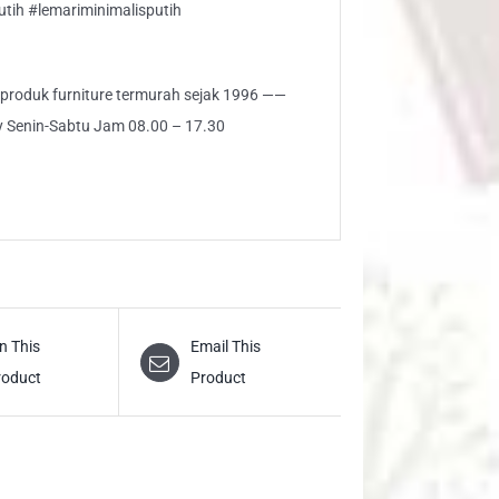
tih #lemariminimalisputih
i produk furniture termurah sejak 1996 ——
ly Senin-Sabtu Jam 08.00 – 17.30
n This
Email This
roduct
Product