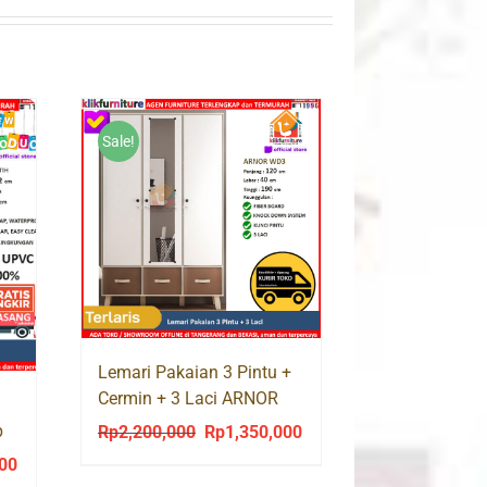
Sale!
Lemari Pakaian 3 Pintu +
Cermin + 3 Laci ARNOR
WD3
p
Rp
2,200,000
Rp
1,350,000
Original
Current
price
price
000
Current