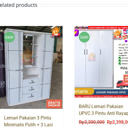
elated products
Sale!
Sale!
BARU Lemari Pakaian
UPVC 3 Pintu Anti Raya
Lemari Pakaian 3 Pintu
Jamur Air Karat LP125
Rp
3,300,000
Rp
2,398,
Original
Minimalis Putih + 3 Laci