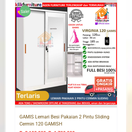
Rp1,800,000.
Rp1,065,000.
Sale!
GAMIS Lemari Besi Pakaian 2 Pintu Sliding
Cermin 120 GAMISH