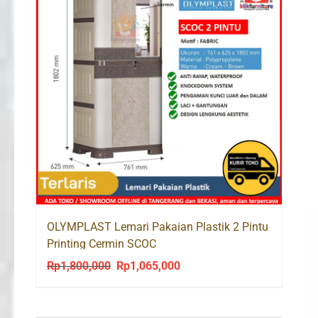
OLYMPLAST Lemari Pakaian Plastik 2 Pintu
Printing Cermin SCOC
Rp
1,800,000
Rp
1,065,000
Original
Current
price
price
was:
is: