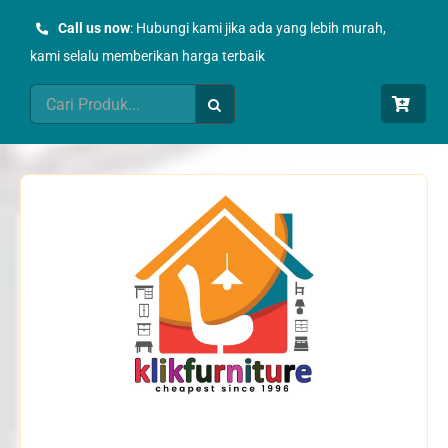
Skip
Call us now
: Hubungi kami jika ada yang lebih murah,
to
kami selalu memberikan harga terbaik
content
Search
for: