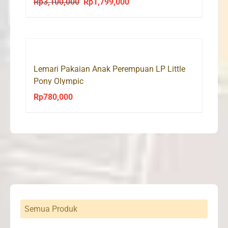
Rp
3,100,000
Rp
1,799,000
Original
Current
price
price
was:
is:
Rp3,100,000.
Rp1,799,000.
Lemari Pakaian Anak Perempuan LP Little
Pony Olympic
Rp
780,000
Semua Produk