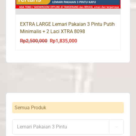
EXTRA LARGE Lemari Pakaian 3 Pintu Putih
Minimalis + 2 Laci XTRA 8098
Rp
2,500,000
Rp
1,835,000
Original
Current
price
price
was:
is:
Rp2,500,000.
Rp1,835,000.
Semua Produk
