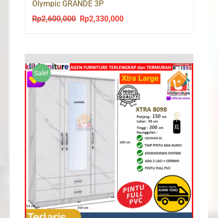
Olympic GRANDE 3P
Rp
2,600,000
Rp
2,330,000
Original
Current
price
price
was:
is:
Rp2,600,000.
Rp2,330,000.
Sale!