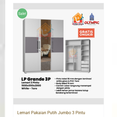
Rp3,500,000.
Rp2,290,000.
Sale!
Lemari Pakaian Putih Jumbo 3 Pintu