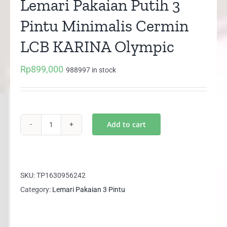
Lemari Pakaian Putih 3
Pintu Minimalis Cermin
LCB KARINA Olympic
Rp
899,000
988997 in stock
Add to cart
Lemari
Pakaian
Putih
3
SKU:
TP1630956242
Pintu
Category:
Lemari Pakaian 3 Pintu
Minimalis
Cermin