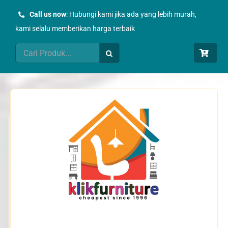
Skip
Call us now
: Hubungi kami jika ada yang lebih murah,
to
kami selalu memberikan harga terbaik
content
Search
for: