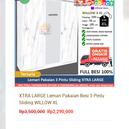
XTRA LARGE Lemari Pakaian Besi 3 Pintu
Sliding WILLOW XL
Rp
3,500,000
Rp
2,290,000
Original
Current
price
price
was:
is: