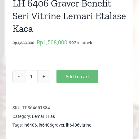
LH 6406 Graver Benefit
Seri Vitrine Lemari Etalase
Kaca
Rp
1,508,000
Original
Current
992 in stock
Rp
1,588,000
price
price
was:
is:
Rp1,588,000.
Rp1,508,000.
Add to cart
LH
6406
Graver
Benefit
SKU:
TP364651334
Seri
Category:
Lemari Hias
Vitrine
Tags:
lh6406
,
lh6406graver
,
lh6406vitrine
Lemari