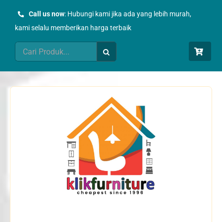
Skip
Call us now
: Hubungi kami jika ada yang lebih murah,
to
kami selalu memberikan harga terbaik
content
Search
for: