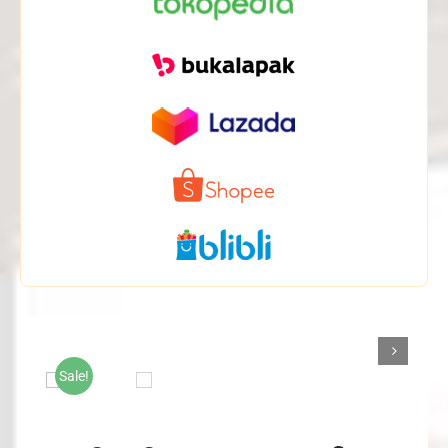

Sale!