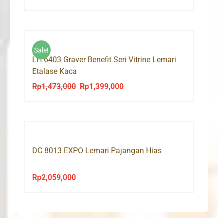
Sale!
LH 6403 Graver Benefit Seri Vitrine Lemari
Etalase Kaca
Rp
1,473,000
Rp
1,399,000
Original
Current
price
price
was:
is:
Rp1,473,000.
Rp1,399,000.
DC 8013 EXPO Lemari Pajangan Hias
Rp
2,059,000