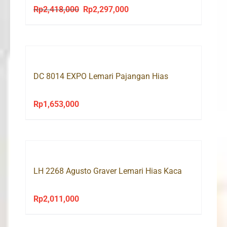
Rp
2,418,000
Rp
2,297,000
Original
Current
price
price
was:
is:
Rp2,418,000.
Rp2,297,000.
DC 8014 EXPO Lemari Pajangan Hias
Rp
1,653,000
LH 2268 Agusto Graver Lemari Hias Kaca
Rp
2,011,000