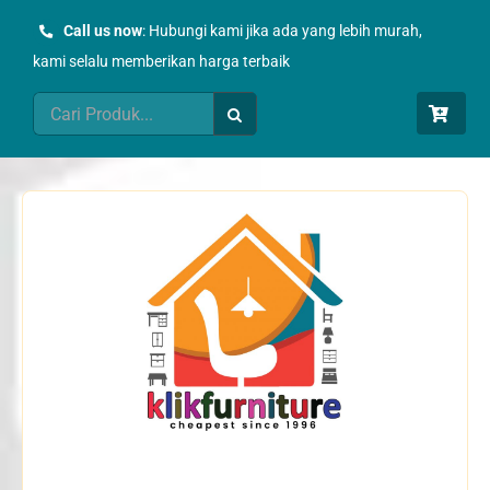
Skip
Call us now
: Hubungi kami jika ada yang lebih murah,
to
kami selalu memberikan harga terbaik
content
Search
for: