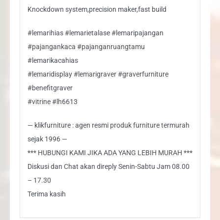
Knockdown system,precision maker,fast build
#lemarihias #lemarietalase #lemaripajangan
#pajangankaca #pajanganruangtamu
#lemarikacahias
#lemaridisplay #lemarigraver #graverfurniture
#benefitgraver
#vitrine #lh6613
— klikfurniture : agen resmi produk furniture termurah
sejak 1996 —
*** HUBUNGI KAMI JIKA ADA YANG LEBIH MURAH ***
Diskusi dan Chat akan direply Senin-Sabtu Jam 08.00
– 17.30
Terima kasih