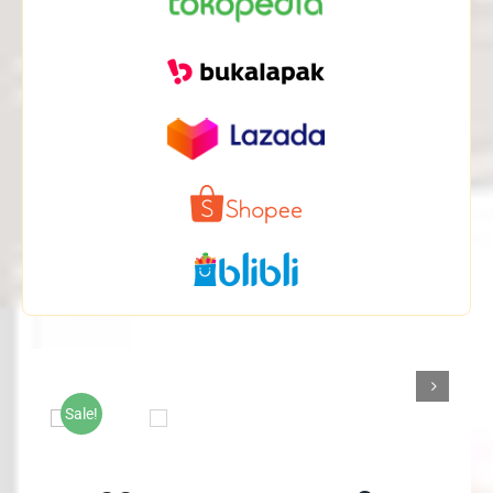

Sale!