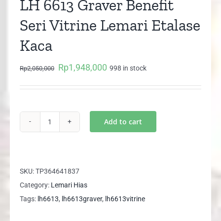
LH 6613 Graver Benefit
Seri Vitrine Lemari Etalase
Kaca
Rp
1,948,000
Original
Current
998 in stock
Rp
2,050,000
price
price
was:
is:
Rp2,050,000.
Rp1,948,000.
Add to cart
LH
6613
Graver
Benefit
SKU:
TP364641837
Seri
Category:
Lemari Hias
Vitrine
Tags:
lh6613
,
lh6613graver
,
lh6613vitrine
Lemari