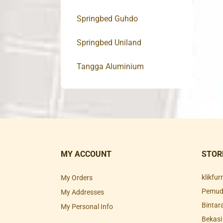
Springbed Guhdo
Springbed Uniland
Tangga Aluminium
MY ACCOUNT
STOR
klikfu
My Orders
Pemuda
My Addresses
Bintar
My Personal Info
Bekasi