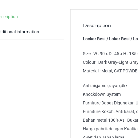
Fil
Bes
escription
15
Description
PI
dditional information
AK
Locker Besi / Loker Besi / 
qua
Size : W : 90 x D : 45 x H : 18
Colour : Dark Gray-Light Gra
Material : Metal, CAT POW
Anti air,jamur,rayap,dkk
Knockdown System
Furniture Dapat Digunakan
Furniture Kokoh, Anti karat,
Bahan metal 100% Asli Buk
Harga pabrik dengan Kualita
Awet dan Tahan lama