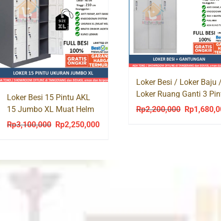
Loker Besi / Loker Baju 
Loker Ruang Ganti 3 Pin
Loker Besi 15 Pintu AKL
LK11
15 Jumbo XL Muat Helm
Rp
2,200,000
Rp
1,680,
Original
price
Rp
3,100,000
Rp
2,250,000
Original
Current
was:
price
price
Rp2,200,00
was:
is:
Rp3,100,000.
Rp2,250,000.