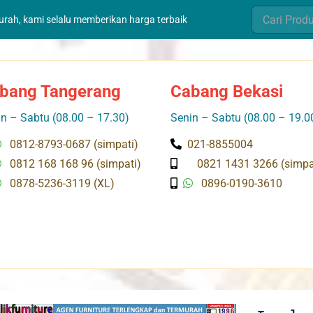
Search
murah, kami selalu memberikan harga terbaik
for:
bang Tangerang
Cabang Bekasi
n – Sabtu (08.00 – 17.30)
Senin – Sabtu (08.00 – 19.0
0812-8793-0687 (simpati)
021-8855004
0812 168 168 96 (simpati)
0821 1431 3266 (simpa
0878-5236-3119 (XL)
0896-0190-3610