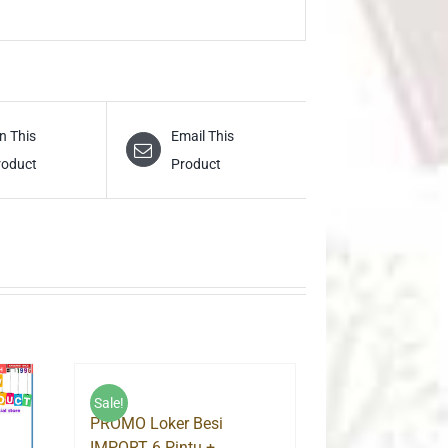
n This
Email This
roduct
Product
Sale!
PROMO Loker Besi
IMPORT 6 Pintu +