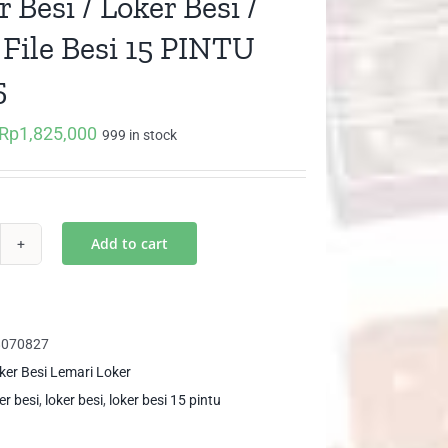
 Besi / Loker Besi /
 File Besi 15 PINTU
5
Rp
1,825,000
Original
Current
999 in stock
price
price
was:
is:
Rp2,800,000.
Rp1,825,000.
Add to cart
cker
i
ker
8070827
i
ker Besi Lemari Loker
ker besi
,
loker besi
,
loker besi 15 pintu
ker