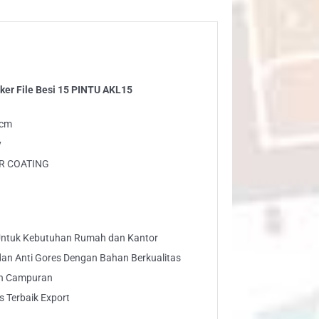
e
i
NTU
L15
Loker File Besi 15 PINTU AKL15
ntity
5 cm
y
DER COATING
 Untuk Kebutuhan Rumah dan Kantor
 dan Anti Gores Dengan Bahan Berkualitas
an Campuran
s Terbaik Export