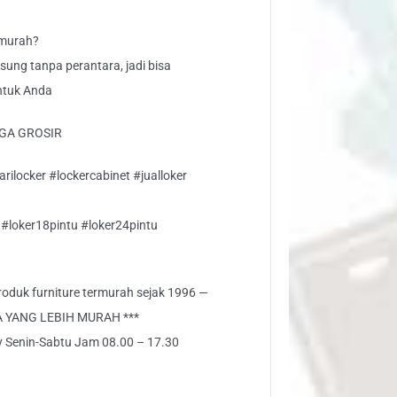
 murah?
gsung tanpa perantara, jadi bisa
ntuk Anda
GA GROSIR
arilocker #lockercabinet #jualloker
 #loker18pintu #loker24pintu
 produk furniture termurah sejak 1996 —
A YANG LEBIH MURAH ***
ly Senin-Sabtu Jam 08.00 – 17.30