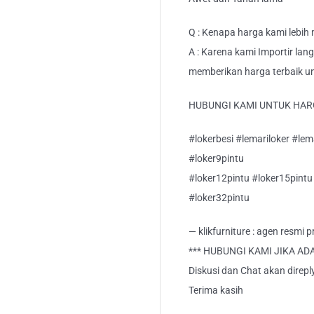
Q : Kenapa harga kami lebih
A : Karena kami Importir lan
memberikan harga terbaik u
HUBUNGI KAMI UNTUK HAR
#lokerbesi #lemariloker #lem
#loker9pintu
#loker12pintu #loker15pintu
#loker32pintu
— klikfurniture : agen resmi
*** HUBUNGI KAMI JIKA AD
Diskusi dan Chat akan direp
Terima kasih