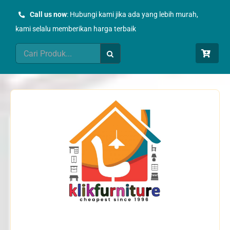
Skip
Call us now
: Hubungi kami jika ada yang lebih murah,
to
kami selalu memberikan harga terbaik
content
Search
for: