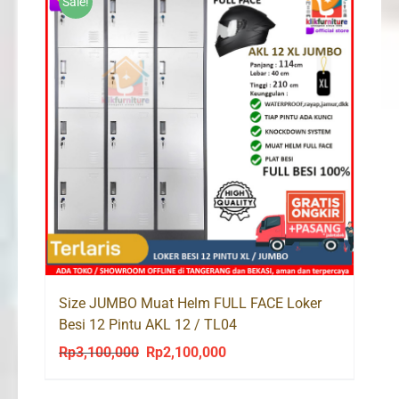
Sale!
Size JUMBO Muat Helm FULL FACE Loker
Besi 12 Pintu AKL 12 / TL04
Rp
3,100,000
Rp
2,100,000
Original
Current
price
price