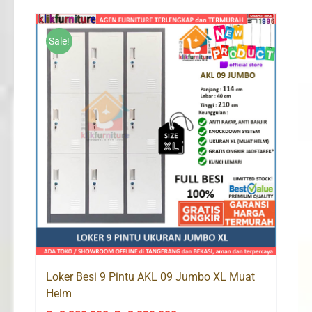
was:
is:
Rp3,100,000.
Rp2,100,000.
Sale!
Loker Besi 9 Pintu AKL 09 Jumbo XL Muat
Helm