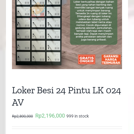
Loker Besi 24 Pintu LK 024
AV
Rp
2,196,000
Original
Current
999 in stock
Rp
2,800,000
price
price
was:
is: