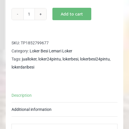
Rp2,800,000.
Rp2,196,000.
Add to cart
Loker
Besi
24
Pintu
SKU:
TP1852799677
LK
Category:
Loker Besi Lemari Loker
024
Tags:
jualloker
,
loker24pintu
,
lokerbesi
,
lokerbesi24pintu
,
AV
lokerdaribesi
quantity
Description
Additional information