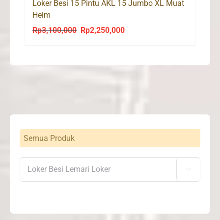
Loker Besi 15 Pintu AKL 15 Jumbo XL Muat
Helm
Rp
3,100,000
Rp
2,250,000
Original
Current
price
price
was:
is:
Rp3,100,000.
Rp2,250,000.
Semua Produk
