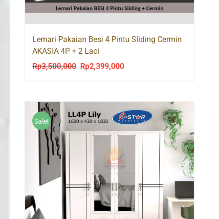
Lemari Pakaian Besi 4 Pintu Sliding Cermin
AKASIA 4P + 2 Laci
Rp
3,500,000
Rp
2,399,000
Original
Current
price
price
was:
is:
Rp3,500,000.
Rp2,399,000.
Sale!