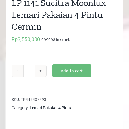
LP 1141 Sucitra Moonlux
Lemari Pakaian 4 Pintu
Cermin
Rp
3,550,000
999998 in stock
Add to cart
LP
1141
Sucitra
Moonlux
SKU:
TP445407493
Lemari
Category:
Lemari Pakaian 4 Pintu
Pakaian
4