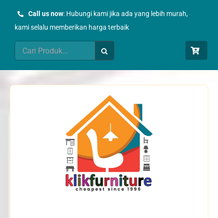
Skip
Call us now
: Hubungi kami jika ada yang lebih murah,
to
kami selalu memberikan harga terbaik
content
Search
for: