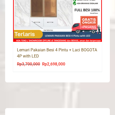
Lemari Pakaian Besi 4 Pintu + Laci BOGOTA
4P with LED
Rp
3,700,000
Rp
2,698,000
Original
Current
price
price
was:
is:
Rp3,700,000.
Rp2,698,000.