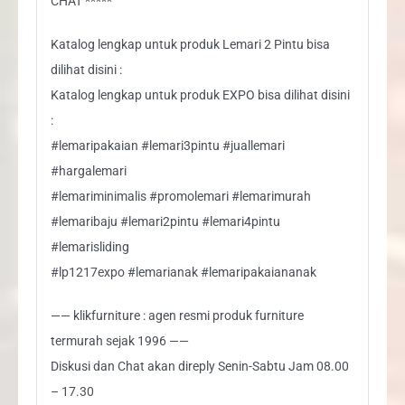
CHAT *****
Katalog lengkap untuk produk Lemari 2 Pintu bisa
dilihat disini :
Katalog lengkap untuk produk EXPO bisa dilihat disini
:
#lemaripakaian #lemari3pintu #juallemari
#hargalemari
#lemariminimalis #promolemari #lemarimurah
#lemaribaju #lemari2pintu #lemari4pintu
#lemarisliding
#lp1217expo #lemarianak #lemaripakaiananak
—— klikfurniture : agen resmi produk furniture
termurah sejak 1996 ——
Diskusi dan Chat akan direply Senin-Sabtu Jam 08.00
– 17.30