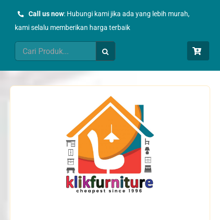
Skip
Call us now
: Hubungi kami jika ada yang lebih murah,
to
kami selalu memberikan harga terbaik
content
Search
for: