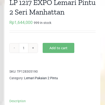
LP 1217 EXPO Lemari Pintu
2 Seri Manhattan
Rp
1,644,000
999 in stock
Add to cart
LP
1217
EXPO
Lemari
SKU:
TP128305190
Pintu
Category:
Lemari Pakaian 2 Pintu
2
Seri
Manhattan
Description
quantity