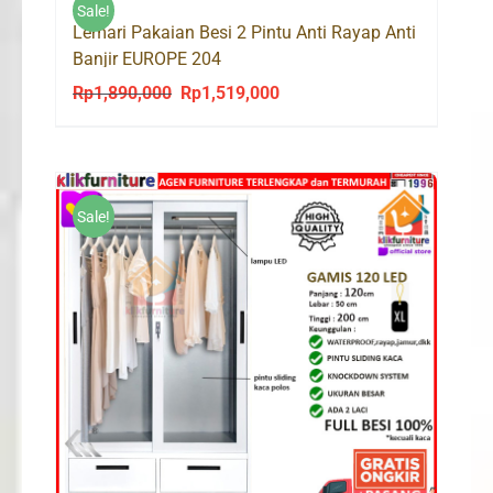
Sale!
Lemari Pakaian Besi 2 Pintu Anti Rayap Anti
Banjir EUROPE 204
Rp
1,890,000
Rp
1,519,000
Original
Current
price
price
was:
is:
Rp1,890,000.
Rp1,519,000.
Sale!