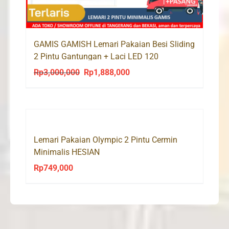
GAMIS GAMISH Lemari Pakaian Besi Sliding
2 Pintu Gantungan + Laci LED 120
Rp
3,000,000
Rp
1,888,000
Original
Current
price
price
was:
is:
Rp3,000,000.
Rp1,888,000.
Lemari Pakaian Olympic 2 Pintu Cermin
Minimalis HESIAN
Rp
749,000