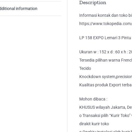
Description
dditional information
Informasi kontak dan toko bis
https://www.tokopedia.com/k
LP 158 EXPO Lemari 3 Pintu
Ukuran w : 152 x d : 60 x h : 
Tersedia pilihan warna Frenc
Tecido
Knockdown system,precision 
Kualitas produk Export terba
Mohon dibaca :
KHUSUS wilayah Jakarta, Dep
o Transaksi pilih “Kurir Toko
dirakit kurir toko