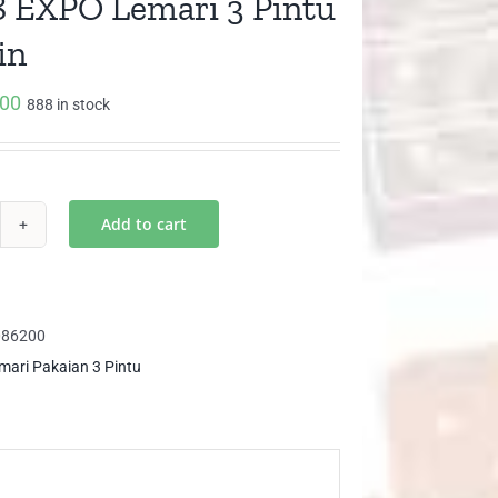
8 EXPO Lemari 3 Pintu
in
000
888 in stock
Add to cart
8
PO
mari
086200
mari Pakaian 3 Pintu
tu
rmin
ntity