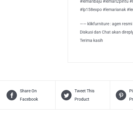
#lemaribaju #lemari2pintu #l
#lp158expo #lemarianak #l
—— klikfurniture : agen resm
Diskusi dan Chat akan direp
Terima kasih
Share On
Tweet This
Pi
Facebook
Product
P