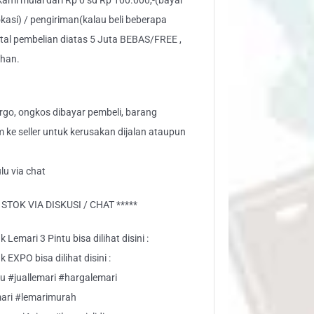
 kami mulai dari Rp 0 sd Rp 100.000,-(bayar
kasi) / pengiriman(kalau beli beberapa
otal pembelian diatas 5 Juta BEBAS/FREE ,
ahan.
go, ongkos dibayar pembeli, barang
aim ke seller untuk kerusakan dijalan ataupun
lu via chat
TOK VIA DISKUSI / CHAT *****
Lemari 3 Pintu bisa dilihat disini :
EXPO bisa dilihat disini :
u #juallemari #hargalemari
ari #lemarimurah