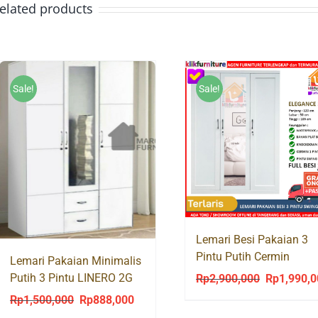
elated products
Sale!
Sale!
Lemari Besi Pakaian 3
Pintu Putih Cermin
Lemari Pakaian Minimalis
Minimalis ELEGANCE 3
Putih 3 Pintu LINERO 2G
Rp
2,900,000
Rp
1,990,
Original
price
Rp
1,500,000
Rp
888,000
Original
Current
was: