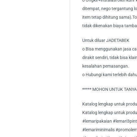
o Ongkir+instalasi oleh kurir
ditempat, nego tergantung lo
item tetap dihitung sama).T
tidak dikenakan biaya tamb
Untuk diluar JADETABEK
o Bisa menggunakan jasa car
dirakit sendiri, tidak bisa kl
kesalahan pemasangan.
o Hubungi kami terlebih dahu
***** MOHON UNTUK TANYA S
Katalog lengkap untuk produk 
Katalog lengkap untuk produk 
#lemaripakaian #lemari3pint
#lemariminimalis #promolem