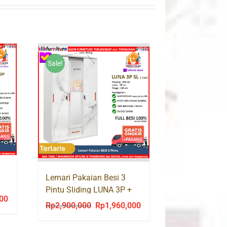
Sale!
Lemari Pakaian Besi 3
Pintu Sliding LUNA 3P +
P
000
Current
Cermin Laci
Rp
2,900,000
Rp
1,960,000
Original
Current
price
price
price
is: