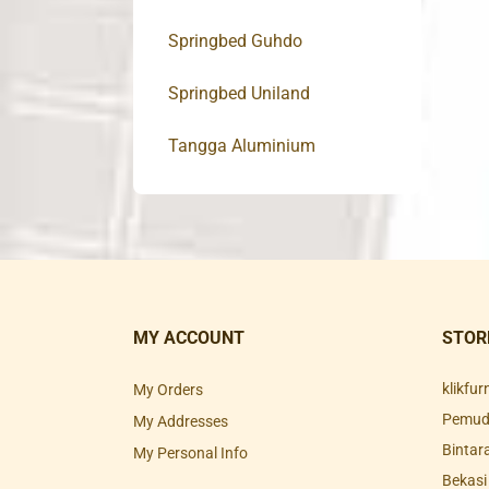
Springbed Guhdo
Springbed Uniland
Tangga Aluminium
MY ACCOUNT
STOR
klikfu
My Orders
Pemuda
My Addresses
Bintar
My Personal Info
Bekasi