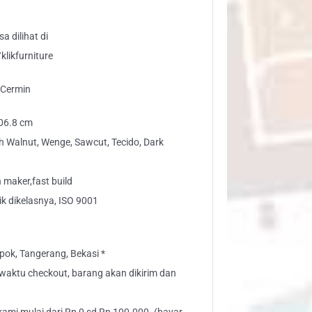
a dilihat di
likfurniture
 Cermin
206.8 cm
h Walnut, Wenge, Sawcut, Tecido, Dark
maker,fast build
ik dikelasnya, ISO 9001
ok, Tangerang, Bekasi *
” waktu checkout, barang akan dikirim dan