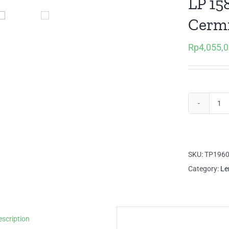
LP 15
Cerm
Rp
4,055,
LP
15
EX
Le
SKU:
TP196
3
Category:
Le
Pin
Ce
qua
escription