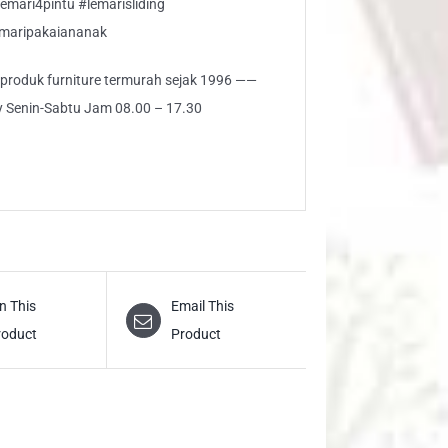
emari4pintu #lemarisliding
emaripakaiananak
i produk furniture termurah sejak 1996 ——
ly Senin-Sabtu Jam 08.00 – 17.30
n This
Email This
roduct
Product