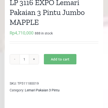
LP 3116 EXPO Lemari
Pakaian 3 Pintu Jumbo
MAPPLE
Rp
4,710,000
888 in stock
Add to cart
LP
3116
EXPO
Lemari
SKU:
TP511180019
Pakaian
Category:
Lemari Pakaian 3 Pintu
3
Pintu