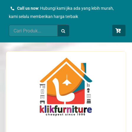
Skip
Call us now
: Hubungi kami jika ada yang lebih murah,
to
kami selalu memberikan harga terbaik
content
Search
for: