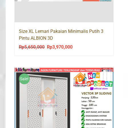
Size XL Lemari Pakaian Minimalis Putih 3
Pintu ALBION 3D
Rp
5,650,000
Rp
3,970,000
Original
Current
price
price
was:
is:
Rp5,650,000.
Rp3,970,000.
Sale!