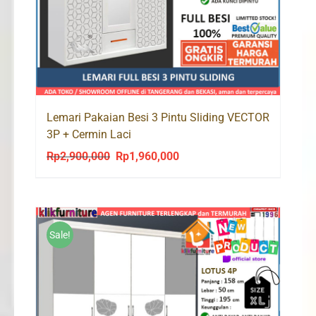
Lemari Pakaian Besi 3 Pintu Sliding VECTOR
3P + Cermin Laci
Rp
2,900,000
Rp
1,960,000
Original
Current
price
price
was:
is:
Rp2,900,000.
Rp1,960,000.
Sale!