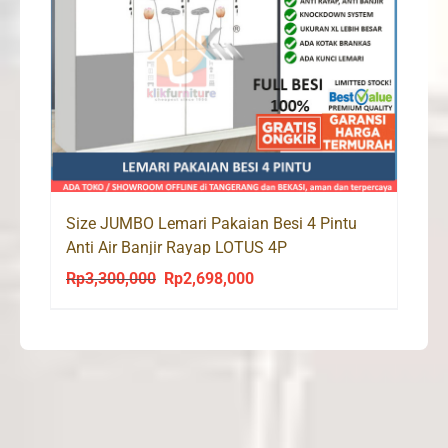
Size JUMBO Lemari Pakaian Besi 4 Pintu
Anti Air Banjir Rayap LOTUS 4P
Rp
3,300,000
Rp
2,698,000
Original
Current
price
price
was:
is:
Rp3,300,000.
Rp2,698,000.