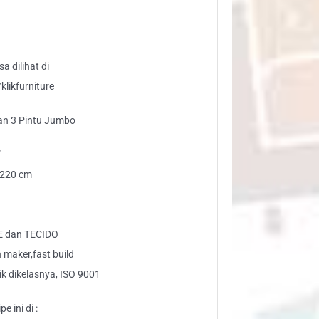
mbo
ttwood
ntity
a dilihat di
likfurniture
an 3 Pintu Jumbo
”
: 220 cm
E dan TECIDO
maker,fast build
ik dikelasnya, ISO 9001
e ini di :