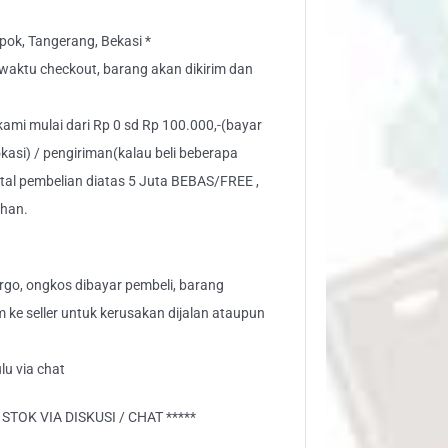
ok, Tangerang, Bekasi *
” waktu checkout, barang akan dikirim dan
 kami mulai dari Rp 0 sd Rp 100.000,-(bayar
kasi) / pengiriman(kalau beli beberapa
otal pembelian diatas 5 Juta BEBAS/FREE ,
ahan.
go, ongkos dibayar pembeli, barang
aim ke seller untuk kerusakan dijalan ataupun
lu via chat
TOK VIA DISKUSI / CHAT *****