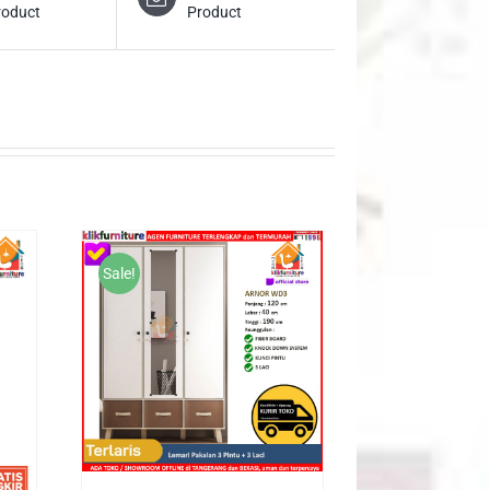
roduct
Product
Sale!