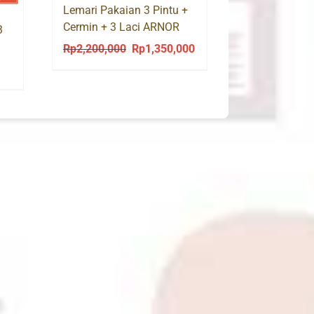
Lemari Pakaian 3 Pintu +
Cermin + 3 Laci ARNOR
3
WD3
Rp
2,200,000
Rp
1,350,000
Original
Current
price
price
was:
is:
Rp2,200,000.
Rp1,350,000.