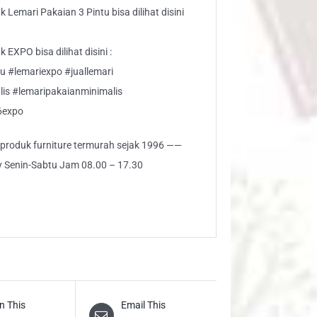
 Lemari Pakaian 3 Pintu bisa dilihat disini
EXPO bisa dilihat disini :
u #lemariexpo #juallemari
lis #lemaripakaianminimalis
6expo
i produk furniture termurah sejak 1996 ——
ly Senin-Sabtu Jam 08.00 – 17.30
n This
Email This