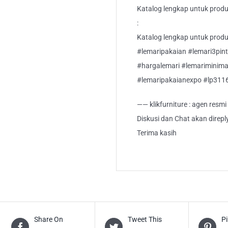
Katalog lengkap untuk produk
:
Katalog lengkap untuk produk 
#lemaripakaian #lemari3pint
#hargalemari #lemariminima
#lemaripakaianexpo #lp311
—— klikfurniture : agen resm
Diskusi dan Chat akan direp
Terima kasih
Share On
Tweet This
Pi