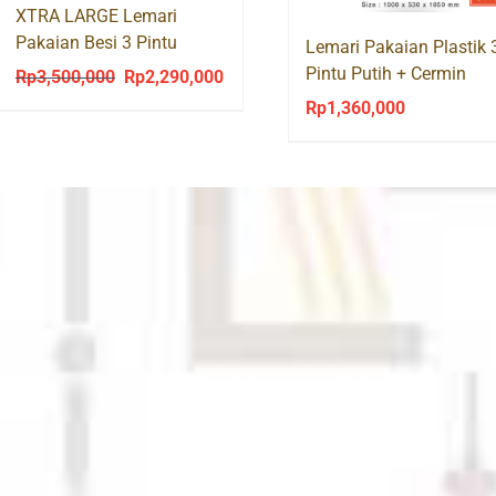
XTRA LARGE Lemari
Pakaian Besi 3 Pintu
Lemari Pakaian Plastik 
Sliding WILLOW XL
Pintu Putih + Cermin
Rp
3,500,000
Rp
2,290,000
Original
Current
CA388
Rp
1,360,000
price
price
was:
is:
Rp3,500,000.
Rp2,290,000.