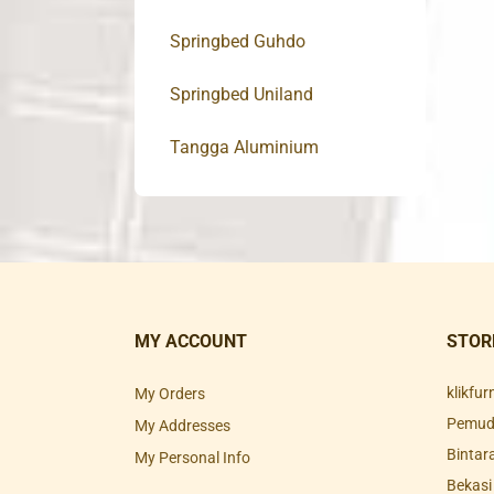
Springbed Guhdo
Springbed Uniland
Tangga Aluminium
MY ACCOUNT
STOR
klikfu
My Orders
Pemuda
My Addresses
Bintar
My Personal Info
Bekasi