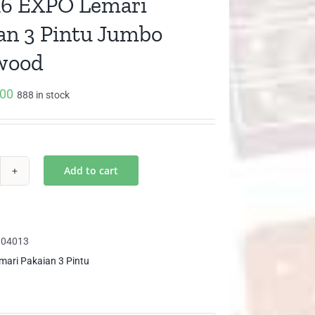
16 EXPO Lemari
an 3 Pintu Jumbo
wood
000
888 in stock
Add to cart
16
PO
mari
904013
kaian
mari Pakaian 3 Pintu
tu