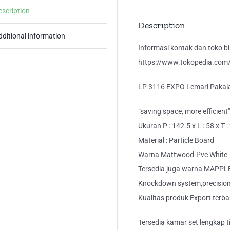
Ju
escription
Ma
Description
qua
dditional information
Informasi kontak dan toko bis
https://www.tokopedia.com/k
LP 3116 EXPO Lemari Pakai
“saving space, more efficient
Ukuran P : 142.5 x L : 58 x T 
Material : Particle Board
Warna Mattwood-Pvc White
Tersedia juga warna MAPPL
Knockdown system,precision 
Kualitas produk Export terba
Tersedia kamar set lengkap tip