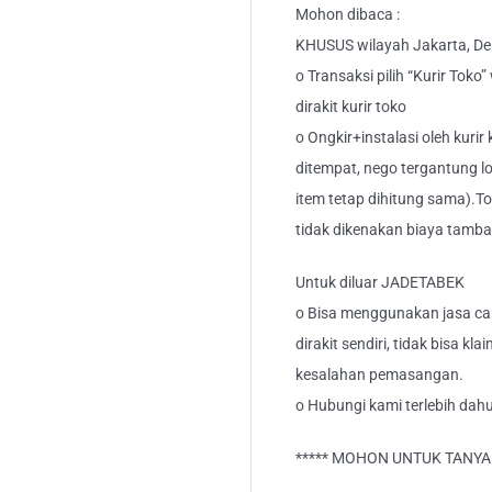
Mohon dibaca :
KHUSUS wilayah Jakarta, Dep
o Transaksi pilih “Kurir Toko
dirakit kurir toko
o Ongkir+instalasi oleh kurir
ditempat, nego tergantung lo
item tetap dihitung sama).T
tidak dikenakan biaya tamb
Untuk diluar JADETABEK
o Bisa menggunakan jasa car
dirakit sendiri, tidak bisa kl
kesalahan pemasangan.
o Hubungi kami terlebih dahu
***** MOHON UNTUK TANYA S