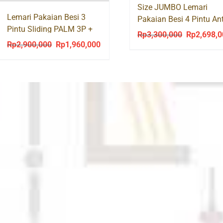
Size JUMBO Lemari
Lemari Pakaian Besi 3
Pakaian Besi 4 Pintu Ant
Pintu Sliding PALM 3P +
Air Banjir Rayap LOTUS
Rp
3,300,000
Rp
2,698,
Original
Cermin Laci
Rp
2,900,000
Rp
1,960,000
Original
Current
price
price
price
was:
was:
is:
Rp3,300,00
Rp2,900,000.
Rp1,960,000.