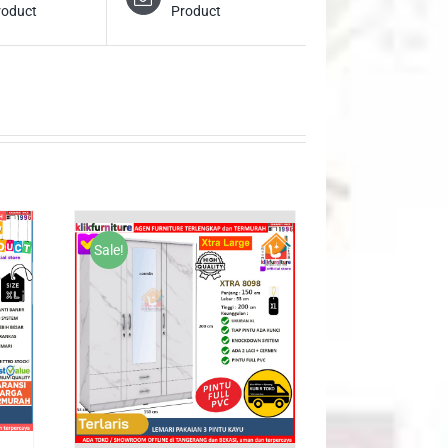
roduct
Product
Sale!