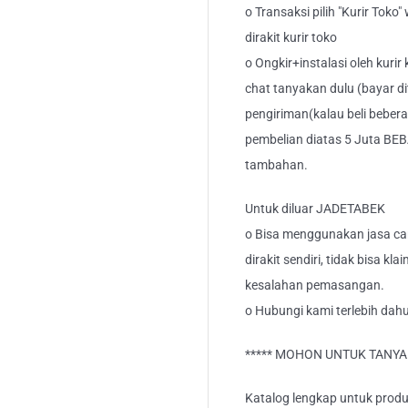
o Transaksi pilih "Kurir Toko
dirakit kurir toko
o Ongkir+instalasi oleh kurir
chat tanyakan dulu (bayar di
pengiriman(kalau beli bebera
pembelian diatas 5 Juta BEB
tambahan.
Untuk diluar JADETABEK
o Bisa menggunakan jasa car
dirakit sendiri, tidak bisa kl
kesalahan pemasangan.
o Hubungi kami terlebih dahu
***** MOHON UNTUK TANYA S
Katalog lengkap untuk produk 