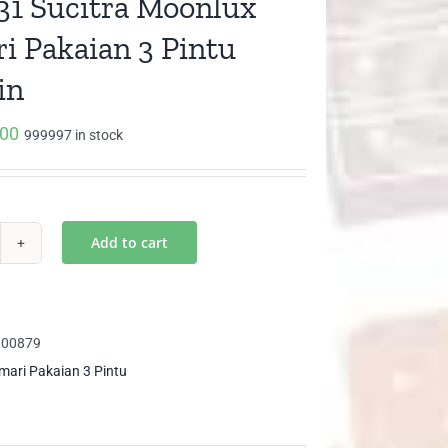
31 Sucitra Moonlux
i Pakaian 3 Pintu
in
000
999997 in stock
Add to cart
31
itra
onlux
300879
mari
mari Pakaian 3 Pintu
kaian