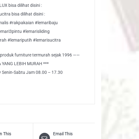
 bisa dilihat disini :
tra bisa dilihat disini :
malis #rakpakaian #lemaribaju
emari3pintu #lemarisliding
rah #lemariputih #lemarisucitra
i produk furniture termurah sejak 1996 ——
A YANG LEBIH MURAH ***
ly Senin-Sabtu Jam 08.00 – 17.30
n This
Email This