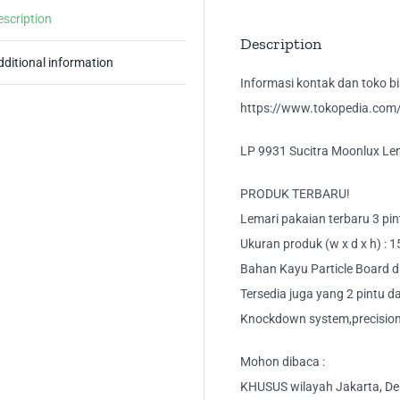
Pin
escription
Ce
Description
qua
dditional information
Informasi kontak dan toko bis
https://www.tokopedia.com/k
LP 9931 Sucitra Moonlux Lem
PRODUK TERBARU!
Lemari pakaian terbaru 3 pin
Ukuran produk (w x d x h) : 
Bahan Kayu Particle Board di
Tersedia juga yang 2 pintu d
Knockdown system,precision 
Mohon dibaca :
KHUSUS wilayah Jakarta, Dep