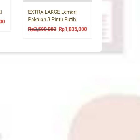
i
EXTRA LARGE Lemari
 4P
Pakaian 3 Pintu Putih
000
Current
Minimalis + 2 Laci XTRA
Rp
2,500,000
Rp
1,835,000
Original
Current
price
8098
price
price
is:
was:
is:
0.
Rp2,698,000.
Rp2,500,000.
Rp1,835,000.