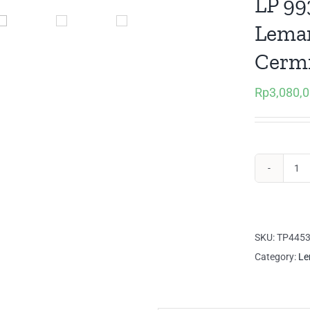
LP 99
Lemar
Cerm
Rp
3,080,
LP
99
Suc
Mo
SKU:
TP445
Le
Category:
Le
Pa
3