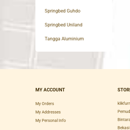
Springbed Guhdo
Springbed Uniland
Tangga Aluminium
MY ACCOUNT
STOR
klikfu
My Orders
Pemuda
My Addresses
Bintar
My Personal Info
Bekasi