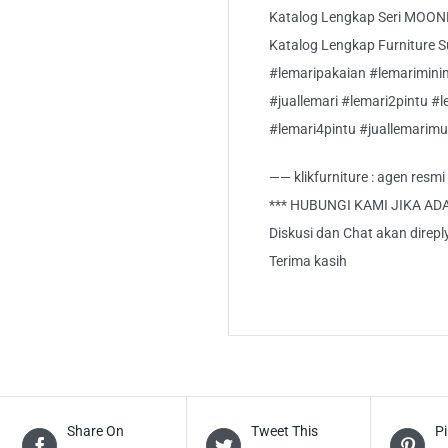
Katalog Lengkap Seri MOONLUX
Katalog Lengkap Furniture Suci
#lemaripakaian #lemarimini
#juallemari #lemari2pintu #l
#lemari4pintu #juallemarimu
—— klikfurniture : agen resm
*** HUBUNGI KAMI JIKA AD
Diskusi dan Chat akan direp
Terima kasih
Share On
Tweet This
Pi