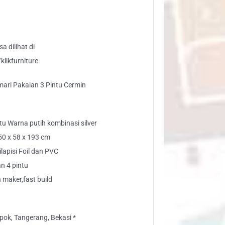
tu
rmin
ntity
a dilihat di
likfurniture
ari Pakaian 3 Pintu Cermin
tu Warna putih kombinasi silver
150 x 58 x 193 cm
lapisi Foil dan PVC
an 4 pintu
maker,fast build
ok, Tangerang, Bekasi *