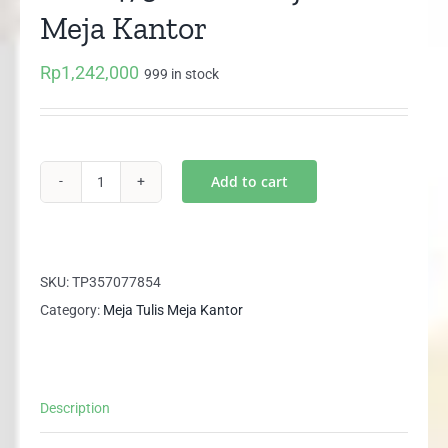
Meja Kantor
Rp
1,242,000
999 in stock
Add to cart
MD
1475
EXPO
Meja
SKU:
TP357077854
Tulis
Category:
Meja Tulis Meja Kantor
Meja
Kantor
quantity
Description