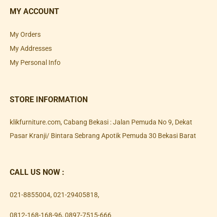
MY ACCOUNT
My Orders
My Addresses
My Personal Info
STORE INFORMATION
klikfurniture.com, Cabang Bekasi : Jalan Pemuda No 9, Dekat
Pasar Kranji/ Bintara Sebrang Apotik Pemuda 30 Bekasi Barat
CALL US NOW :
021-8855004
,
021-29405818
,
0812-168-168-96
,
0897-7515-666