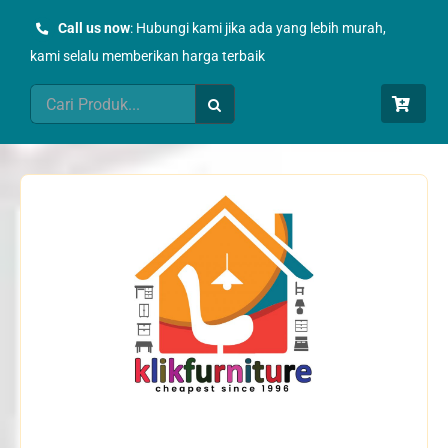
Skip
Call us now
: Hubungi kami jika ada yang lebih murah,
to
kami selalu memberikan harga terbaik
content
Search
for: