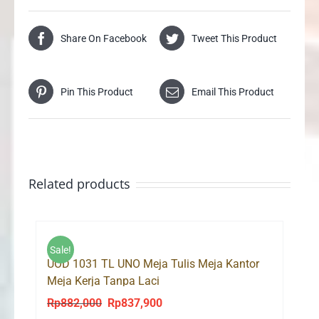
Share On Facebook
Tweet This Product
Pin This Product
Email This Product
Related products
Sale!
UOD 1031 TL UNO Meja Tulis Meja Kantor
Meja Kerja Tanpa Laci
Rp
882,000
Rp
837,900
Original
Current