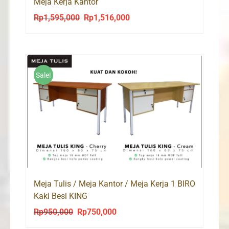
Meja Kerja Kantor
Rp
1,595,000
Rp
1,516,000
Original
Current
price
price
was:
is:
Rp1,595,000.
Rp1,516,000.
Sale!
Meja Tulis / Meja Kantor / Meja Kerja 1 BIRO
Kaki Besi KING
Rp
950,000
Rp
750,000
Original
Current
price
price