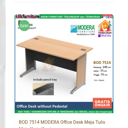
price
price
was:
is:
Rp882,000.
Rp837,900.
Sale!
BOD 7514 MODERA Office Desk Meja Tulis