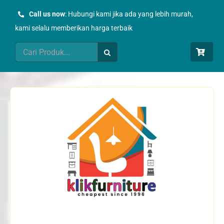
Skip
Call us now
: Hubungi kami jika ada yang lebih murah,
to
kami selalu memberikan harga terbaik
content
Search
for: