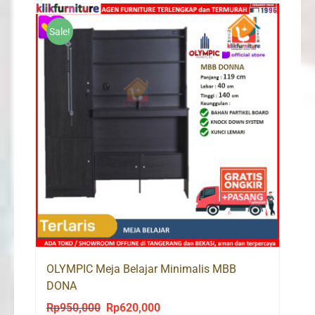
Sale!
OLYMPIC Meja Belajar Minimalis MBB
DONA
Rp
950,000
Rp
620,000
Original
Current