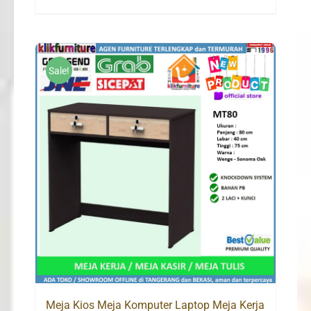
price
price
was:
is:
Rp950,000.
Rp620,000.
Sale!
Meja Kios Meja Komputer Laptop Meja Kerja