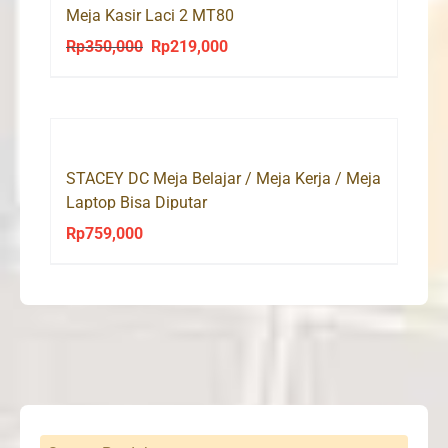
Meja Kasir Laci 2 MT80
Rp
350,000
Rp
219,000
Original
Current
price
price
was:
is:
Rp350,000.
Rp219,000.
STACEY DC Meja Belajar / Meja Kerja / Meja
Laptop Bisa Diputar
Rp
759,000