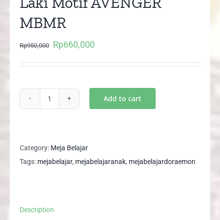
Laki Motif AVENGER
MBMR
Rp
660,000
Original
Current
Rp
950,000
price
price
was:
is:
Rp950,000.
Rp660,000.
Add to cart
Meja
Belajar
Anak
Laki
Category:
Meja Belajar
Laki
Tags:
mejabelajar
,
mejabelajaranak
,
mejabelajardoraemon
Motif
AVENGER
MBMR
Description
quantity