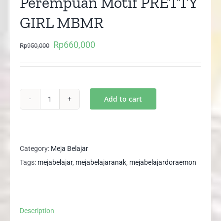
Perempuan Motif PRETTY
GIRL MBMR
Rp
660,000
Original
Current
Rp
950,000
price
price
was:
is:
Rp950,000.
Rp660,000.
Add to cart
Meja
Belajar
Anak
Perempuan
Category:
Meja Belajar
Motif
Tags:
mejabelajar
,
mejabelajaranak
,
mejabelajardoraemon
PRETTY
GIRL
MBMR
Description
quantity