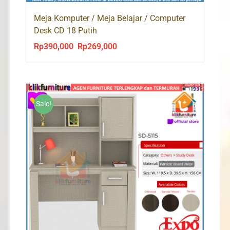
Meja Komputer / Meja Belajar / Computer
Desk CD 18 Putih
Rp
390,000
Rp
269,000
Original
Current
price
price
was:
is:
Rp390,000.
Rp269,000.
Sale!