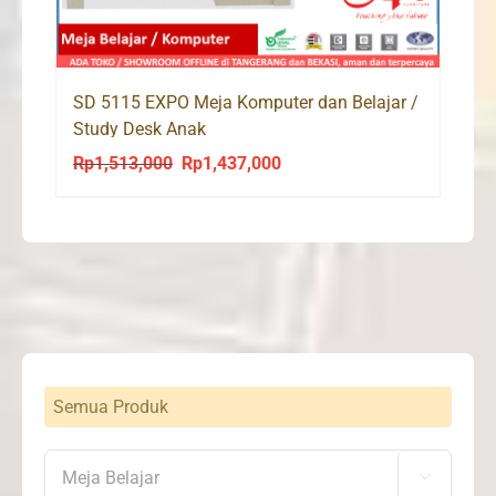
SD 5115 EXPO Meja Komputer dan Belajar /
Study Desk Anak
Rp
1,513,000
Rp
1,437,000
Original
Current
price
price
was:
is:
Rp1,513,000.
Rp1,437,000.
Semua Produk
