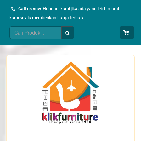
Skip
Call us now
: Hubungi kami jika ada yang lebih murah,
to
kami selalu memberikan harga terbaik
content
Search
for: