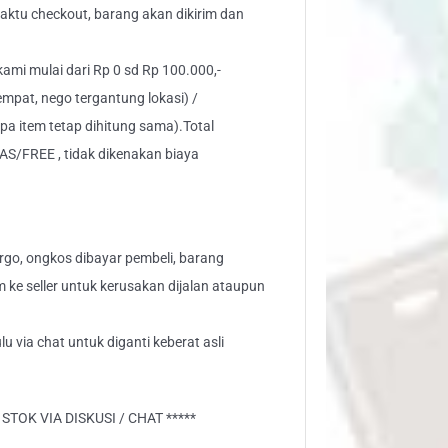
 waktu checkout, barang akan dikirim dan
 kami mulai dari Rp 0 sd Rp 100.000,-
empat, nego tergantung lokasi) /
pa item tetap dihitung sama).Total
AS/FREE , tidak dikenakan biaya
go, ongkos dibayar pembeli, barang
aim ke seller untuk kerusakan dijalan ataupun
u via chat untuk diganti keberat asli
TOK VIA DISKUSI / CHAT *****