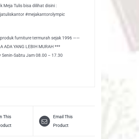
eja Tulis bisa dilihat disini :
jatuliskantor #mejakantorolympic
i produk furniture termurah sejak 1996 ——
KA ADA YANG LEBIH MURAH ***
ly Senin-Sabtu Jam 08.00 – 17.30
n This
Email This
roduct
Product