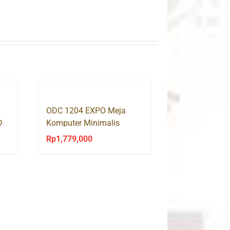
ODC 1204 EXPO Meja
D
Komputer Minimalis
Modern
Rp
1,779,000