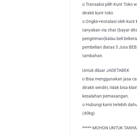
o Transaksi pilih Kurir Toko
dirakit kurir toko
o Ongkir+instalasi oleh kurir
tanyakan via chat (bayar dit
pengiriman(kalau beli bebera
pembelian diatas 5 Juta BEB
tambahan.
Untuk diluar JADETABEK
o Bisa menggunakan jasa car
dirakit sendiri, tidak bisa kl
kesalahan pemasangan.
o Hubungi kami terlebih dahul
(40kg)
***** MOHON UNTUK TANYA S