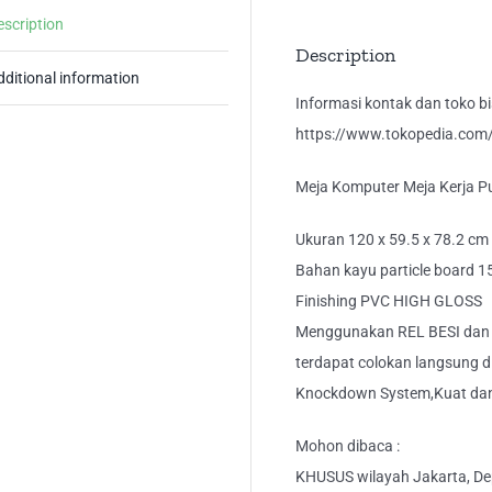
NI
escription
Ol
Description
qua
dditional information
Informasi kontak dan toko bis
https://www.tokopedia.com/k
Meja Komputer Meja Kerja P
Ukuran 120 x 59.5 x 78.2 cm
Bahan kayu particle board
Finishing PVC HIGH GLOSS
Menggunakan REL BESI dan 
terdapat colokan langsung di
Knockdown System,Kuat da
Mohon dibaca :
KHUSUS wilayah Jakarta, Dep