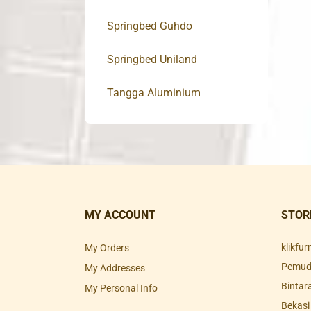
Springbed Guhdo
Springbed Uniland
Tangga Aluminium
MY ACCOUNT
STOR
klikfu
My Orders
Pemuda
My Addresses
Bintar
My Personal Info
Bekasi