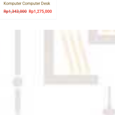
Komputer Computer Desk
120cm
Rp
1,343,000
Rp
1,275,000
Original
Current
price
price
was:
is:
Rp1,343,000.
Rp1,275,000.