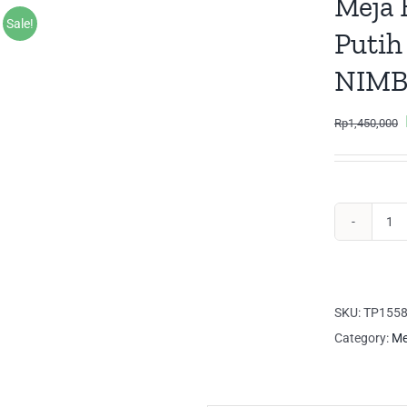
Meja 
Sale!
Putih
NIMB
Rp
1,450,000
Me
Ko
Me
Ker
SKU:
TP155
Put
Category:
Me
Min
MT