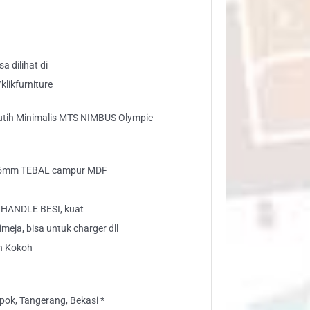
MBUS
ympic
ntity
a dilihat di
likfurniture
utih Minimalis MTS NIMBUS Olympic
 15mm TEBAL campur MDF
HANDLE BESI, kuat
meja, bisa untuk charger dll
n Kokoh
ok, Tangerang, Bekasi *