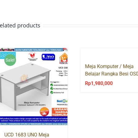
elated products
Sale!
Meja Komputer / Meja
Belajar Rangka Besi OS
1050 EXPO
Rp
1,980,000
UCD 1683 UNO Meja