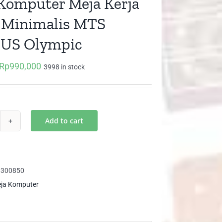
Komputer Meja Kerja
 Minimalis MTS
US Olympic
Rp
990,000
Original
Current
3998 in stock
price
price
was:
is:
Rp1,450,000.
Rp990,000.
Add to cart
ja
mputer
ja
ja
8300850
ih
ja Komputer
imalis
S