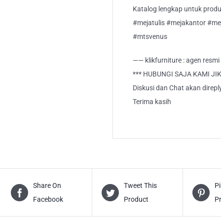
Katalog lengkap untuk produk M
#mejatulis #mejakantor #me
#mtsvenus
—— klikfurniture : agen resm
*** HUBUNGI SAJA KAMI JI
Diskusi dan Chat akan direp
Terima kasih
Share On
Tweet This
Pi
Facebook
Product
P