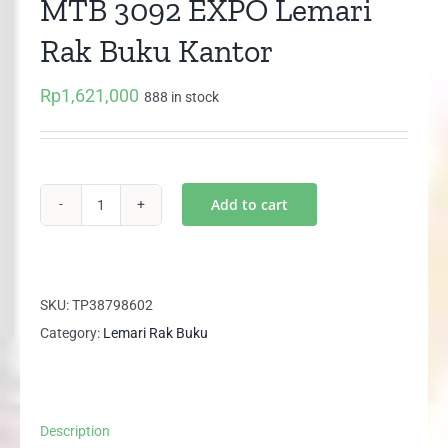
MTB 3092 EXPO Lemari
Rak Buku Kantor
Rp
1,621,000
888 in stock
Add to cart
MTB
3092
EXPO
Lemari
SKU:
TP38798602
Rak
Category:
Lemari Rak Buku
Buku
Kantor
quantity
Description