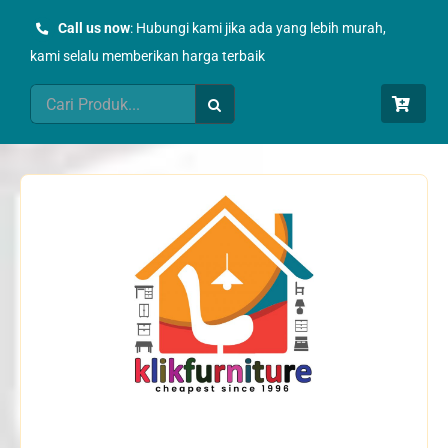
Skip
Call us now
: Hubungi kami jika ada yang lebih murah,
to
kami selalu memberikan harga terbaik
content
Search
for: