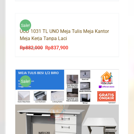
price
price
was:
is:
Rp1,195,000.
Rp1,135,000.
Sale!
UOD 1031 TL UNO Meja Tulis Meja Kantor
Meja Kerja Tanpa Laci
Rp
882,000
Rp
837,900
Original
Current
price
price
was:
is:
Rp882,000.
Rp837,900.
Sale!