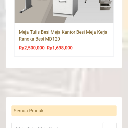
Meja Tulis Besi Meja Kantor Besi Meja Kerja
Rangka Besi MD120
Rp
2,500,000
Rp
1,698,000
Original
Current
price
price
was:
is:
Rp2,500,000.
Rp1,698,000.
Semua Produk