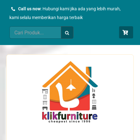
Skip
Call us now
: Hubungi kami jika ada yang lebih murah,
to
kami selalu memberikan harga terbaik
content
Search
for: