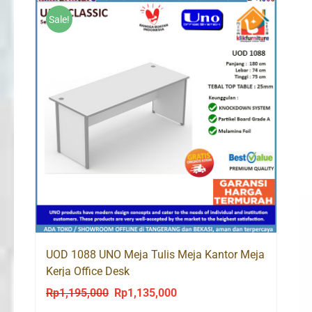
Sale!
UOD 1088 UNO Meja Tulis Meja Kantor Meja
Kerja Office Desk
Rp
1,195,000
Rp
1,135,000
Original
Current