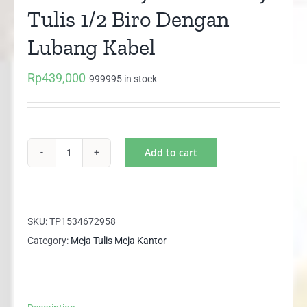
Tulis 1/2 Biro Dengan
Lubang Kabel
Rp
439,000
999995 in stock
Add to cart
MTS
120
Meja
Kantor
SKU:
TP1534672958
Meja
Category:
Meja Tulis Meja Kantor
Tulis
1/2
Biro