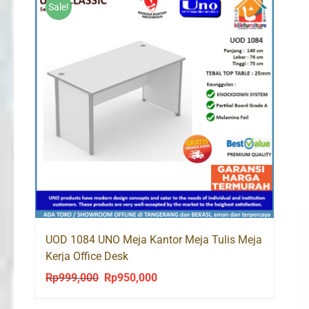
Sale!
UOD 1084 UNO Meja Kantor Meja Tulis Meja
Kerja Office Desk
Rp
999,000
Rp
950,000
Original
Current
price
price