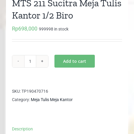
MTS 211 Sucitra Meja Tulis
Kantor 1/2 Biro
Rp
698,000
999998 in stock
Add to cart
MTS
211
Sucitra
Meja
SKU:
TP190470716
Tulis
Category:
Meja Tulis Meja Kantor
Kantor
1/2
Biro
Description
quantity