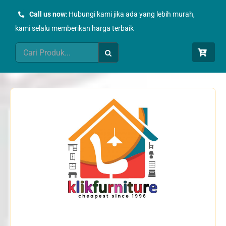
Skip
Call us now
: Hubungi kami jika ada yang lebih murah,
to
kami selalu memberikan harga terbaik
content
Search
for: