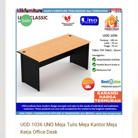
was:
is:
Rp999,000.
Rp950,000.
Sale!
UOD 1036 UNO Meja Tulis Meja Kantor Meja
Kerja Office Desk