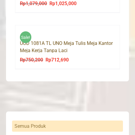
Rp
1,079,000
Rp
1,025,000
Original
Current
price
price
was:
is:
Rp1,079,000.
Rp1,025,000.
Sale!
UOD 1081A TL UNO Meja Tulis Meja Kantor
Meja Kerja Tanpa Laci
Rp
750,200
Rp
712,690
Original
Current
price
price
was:
is:
Rp750,200.
Rp712,690.
Semua Produk