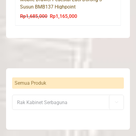
Susun BMB137 Highpoint
Rp
1,685,000
Rp
1,165,000
Original
Current
price
price
was:
is:
Rp1,685,000.
Rp1,165,000.
Semua Produk
