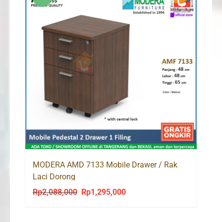
MODERA AMD 7133 Mobile Drawer / Rak
Laci Dorong
Rp
2,088,000
Rp
1,295,000
Original
Current
price
price
was:
is: