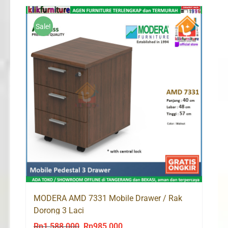
Rp2,088,000.
Rp1,295,000.
Sale!
MODERA AMD 7331 Mobile Drawer / Rak
Dorong 3 Laci
Rp
1,588,000
Rp
985,000
Original
Current