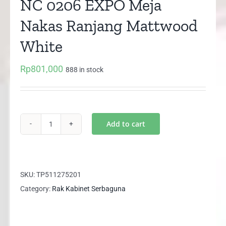
NC 0206 EXPO Meja
Nakas Ranjang Mattwood
White
Rp
801,000
888 in stock
Add to cart
NC
0206
EXPO
Meja
SKU:
TP511275201
Nakas
Category:
Rak Kabinet Serbaguna
Ranjang
Mattwood