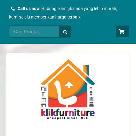
Skip
Call us now
: Hubungi kami jika ada yang lebih murah,
to
kami selalu memberikan harga terbaik
content
Search
for: