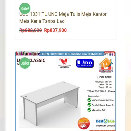
Rp1,032,000.
Rp980,000.
Sale!
UOD 1031 TL UNO Meja Tulis Meja Kantor
Meja Kerja Tanpa Laci
Rp
882,000
Rp
837,900
Original
Current
price
price
was:
is:
Rp882,000.
Rp837,900.
Sale!