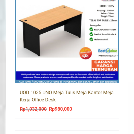
UOD 1035 UNO Meja Tulis Meja Kantor Meja
Kerja Office Desk
Rp
1,032,000
Rp
980,000
Original
Current
price
price
was:
is: