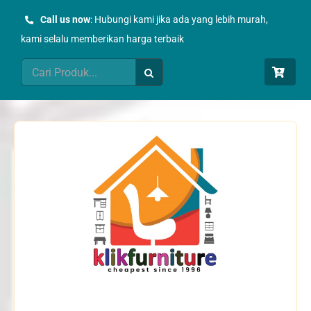
Skip
Call us now
: Hubungi kami jika ada yang lebih murah,
to
kami selalu memberikan harga terbaik
content
Search
for: