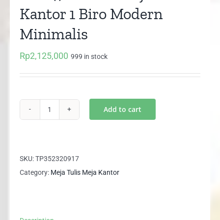
Kantor 1 Biro Modern
Minimalis
Rp
2,125,000
999 in stock
Add to cart
NS
1470
EXPO
Meja
SKU:
TP352320917
Tulis
Category:
Meja Tulis Meja Kantor
Kantor
1
Biro