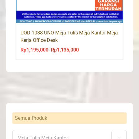
UOD 1088 UNO Meja Tulis Meja Kantor Meja
Kerja Office Desk
Rp
1,195,000
Rp
1,135,000
Original
Current
price
price
was:
is:
Rp1,195,000.
Rp1,135,000.
Semua Produk
