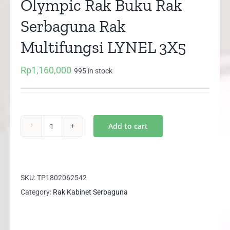
Olympic Rak Buku Rak
Serbaguna Rak
Multifungsi LYNEL 3X5
Rp
1,160,000
995 in stock
Add to cart
Olympic
Rak
Buku
Rak
SKU:
TP1802062542
Serbaguna
Category:
Rak Kabinet Serbaguna
Rak
Multifungsi