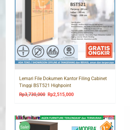
Lemari File Dokumen Kantor Filing Cabinet
Tinggi BST521 Highpoint
Rp
3,730,000
Rp
2,515,000
Original
Current
price
price
was:
is:
Rp3,730,000.
Rp2,515,000.
Sale!