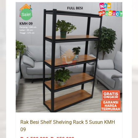
Rp2,355,000.
Rp2,240,000.
Sale!
Rak Besi Shelf Shelving Rack 5 Susun KMH
09