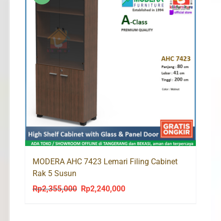
MODERA AHC 7423 Lemari Filing Cabinet
Rak 5 Susun
Rp
2,355,000
Rp
2,240,000
Original
Current
price
price
was:
is: