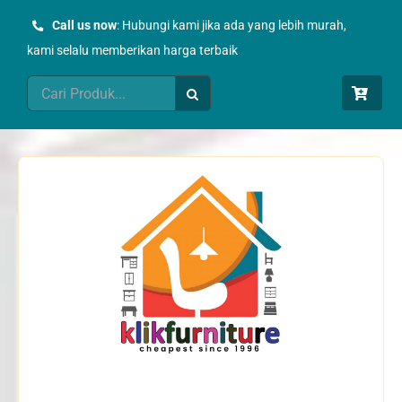
Skip
Call us now
: Hubungi kami jika ada yang lebih murah,
to
kami selalu memberikan harga terbaik
content
Search
for: