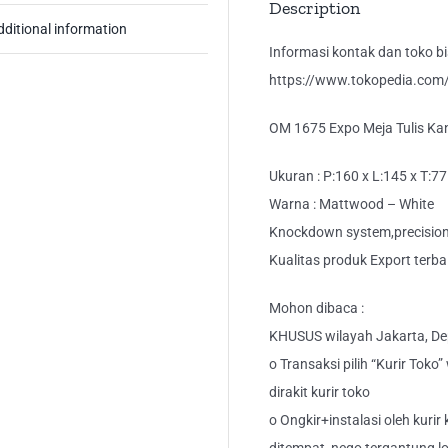
Description
dditional information
Informasi kontak dan toko bis
https://www.tokopedia.com/k
OM 1675 Expo Meja Tulis Ka
Ukuran : P:160 x L:145 x T:7
Warna : Mattwood – White
Knockdown system,precision 
Kualitas produk Export terba
Mohon dibaca :
KHUSUS wilayah Jakarta, Dep
o Transaksi pilih “Kurir Toko
dirakit kurir toko
o Ongkir+instalasi oleh kurir