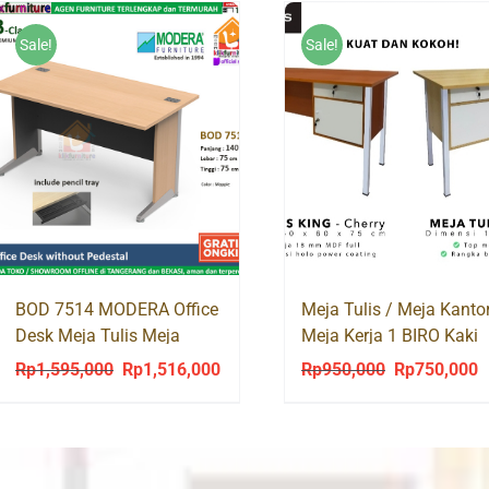
Sale!
Sale!
BOD 7514 MODERA Office
Meja Tulis / Meja Kantor
Desk Meja Tulis Meja
Meja Kerja 1 BIRO Kaki
Kerja Kantor
Besi KING
Rp
1,595,000
Rp
1,516,000
Rp
950,000
Rp
750,000
Original
Current
Original
C
price
price
price
p
was:
is:
was:
is
Rp1,595,000.
Rp1,516,000.
Rp950,000.
R