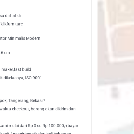
a dilihat di
likfurniture
ntor Minimalis Modern
7.6 cm
maker,fast build
ik dikelasnya, ISO 9001
ok, Tangerang, Bekasi *
” waktu checkout, barang akan dikirim dan
 kami mulai dari Rp 0 sd Rp 100.000,-(bayar