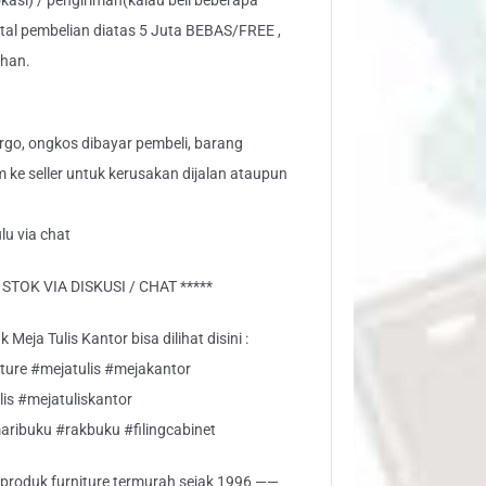
kasi) / pengiriman(kalau beli beberapa
otal pembelian diatas 5 Juta BEBAS/FREE ,
ahan.
go, ongkos dibayar pembeli, barang
aim ke seller untuk kerusakan dijalan ataupun
lu via chat
TOK VIA DISKUSI / CHAT *****
Meja Tulis Kantor bisa dilihat disini :
iture #mejatulis #mejakantor
lis #mejatuliskantor
aribuku #rakbuku #filingcabinet
i produk furniture termurah sejak 1996 ——