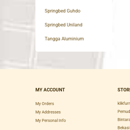
Springbed Guhdo
Springbed Uniland
Tangga Aluminium
MY ACCOUNT
STOR
klikfu
My Orders
Pemuda
My Addresses
Bintar
My Personal Info
Bekasi