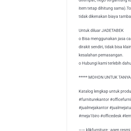
ditempat, nego tergantung lo
item tetap dihitung sama).T
tidak dikenakan biaya tamb
Untuk diluar JADETABEK
o Bisa menggunakan jasa car
dirakit sendiri, tidak bisa kl
kesalahan pemasangan.
o Hubungi kami terlebih dahu
***** MOHON UNTUK TANYA S
Katalog lengkap untuk produk 
#furniturekantor #officefurn
#jualmejakantor #jualmejatu
#meja1biro #officedesk #lem
—— klikfurniture : agen resm