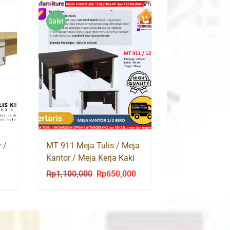
Sale!
 /
MT 911 Meja Tulis / Meja
Kantor / Meja Kerja Kaki
Besi
Rp
1,100,000
Rp
650,000
urrent
Original
Current
rice
price
price
:
was:
is:
p750,000.
Rp1,100,000.
Rp650,000.