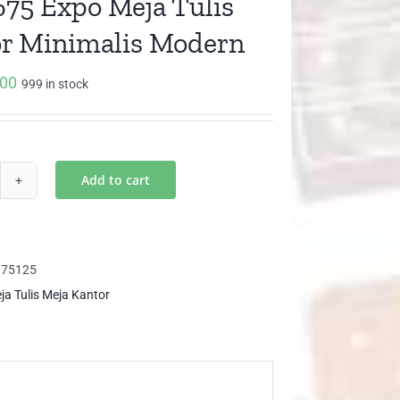
75 Expo Meja Tulis
r Minimalis Modern
000
999 in stock
Add to cart
M
75
po
ja
175125
is
ja Tulis Meja Kantor
ntor
imalis
dern
ntity