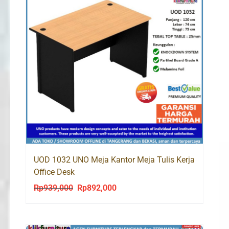
UOD 1032 UNO Meja Kantor Meja Tulis Kerja
Office Desk
Rp
939,000
Rp
892,000
Original
Current
price
price
was:
is: