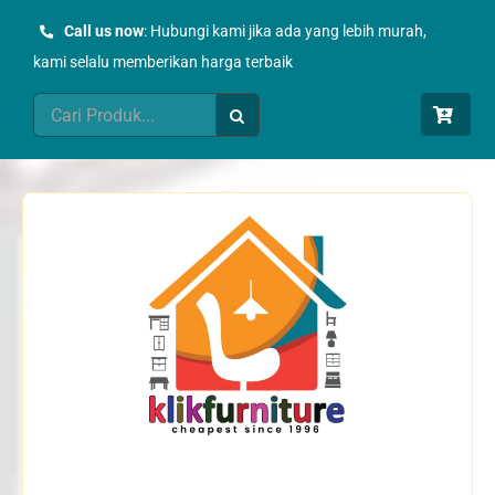
Skip
Call us now
: Hubungi kami jika ada yang lebih murah,
to
kami selalu memberikan harga terbaik
content
Search
for: