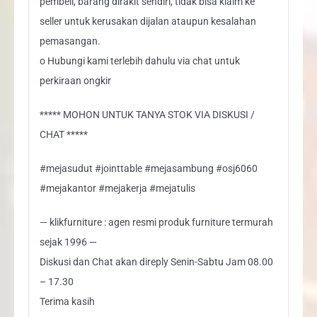
pembeli, barang dirakit sendiri, tidak bisa klaim ke
seller untuk kerusakan dijalan ataupun kesalahan
pemasangan.
o Hubungi kami terlebih dahulu via chat untuk
perkiraan ongkir
***** MOHON UNTUK TANYA STOK VIA DISKUSI /
CHAT *****
#mejasudut #jointtable #mejasambung #osj6060
#mejakantor #mejakerja #mejatulis
— klikfurniture : agen resmi produk furniture termurah
sejak 1996 —
Diskusi dan Chat akan direply Senin-Sabtu Jam 08.00
– 17.30
Terima kasih