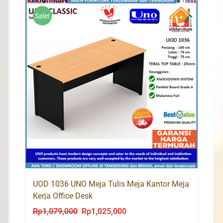
Rp939,000.
Rp892,000.
Sale!
UOD 1036 UNO Meja Tulis Meja Kantor Meja
Kerja Office Desk
Rp
1,079,000
Rp
1,025,000
Original
Current