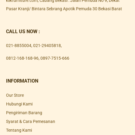
klikfurniture.com, Cabang Bekasi : Jalan Pemuda No 9, Dekat
Pasar Kranji/ Bintara Sebrang Apotik Pemuda 30 Bekasi Barat
CALL US NOW :
021-8855004
,
021-29405818
,
0812-168-168-96
,
0897-7515-666
INFORMATION
Our Store
Hubungi Kami
Pengiriman Barang
Syarat & Cara Pemesanan
Tentang Kami