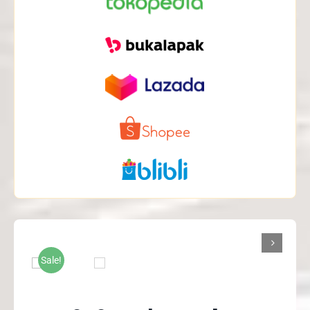

Sale!