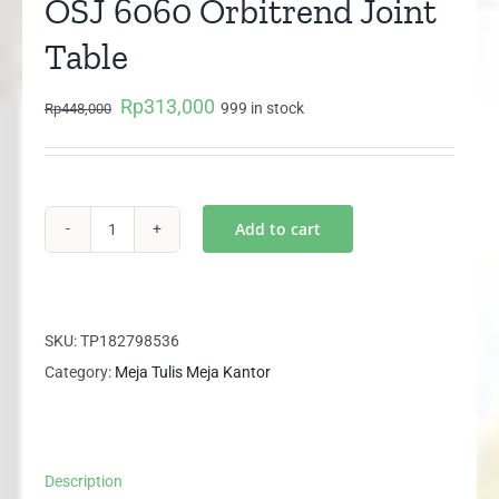
OSJ 6060 Orbitrend Joint
Table
Rp
313,000
Original
Current
999 in stock
Rp
448,000
price
price
was:
is:
Rp448,000.
Rp313,000.
Add to cart
OSJ
6060
Orbitrend
Joint
SKU:
TP182798536
Table
Category:
Meja Tulis Meja Kantor
quantity
Description