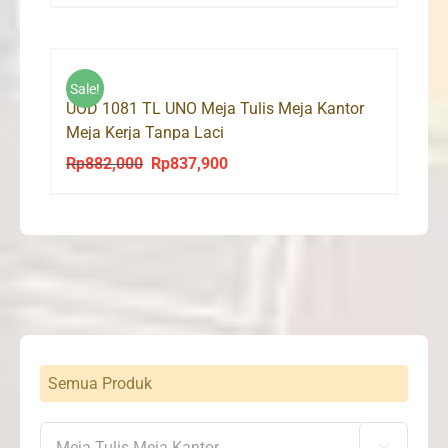
price
price
was:
is:
Rp1,079,000.
Rp1,025,000.
Sale!
UOD 1081 TL UNO Meja Tulis Meja Kantor
Meja Kerja Tanpa Laci
Rp
882,000
Rp
837,900
Original
Current
price
price
was:
is:
Rp882,000.
Rp837,900.
Semua Produk
