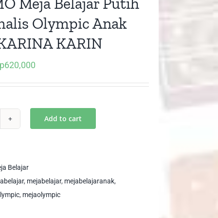
 Meja Belajar Putih
alis Olympic Anak
KARINA KARIN
p
620,000
iginal
Current
ice
price
as:
is:
p950,000.
Rp620,000.
Add to cart
OMO
ja
ajar
ih
ja Belajar
imalis
abelajar
,
mejabelajar
,
mejabelajaranak
,
ympic
lympic
,
mejaolympic
ak