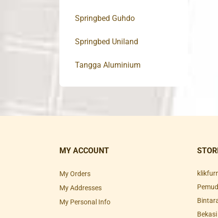
Springbed Guhdo
Springbed Uniland
Tangga Aluminium
MY ACCOUNT
STOR
klikfu
My Orders
Pemuda
My Addresses
Bintar
My Personal Info
Bekasi