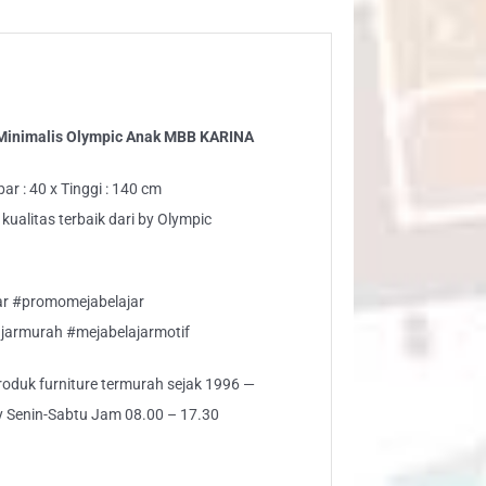
B
RINA
RIN
ntity
Minimalis Olympic Anak MBB KARINA
ar : 40 x Tinggi : 140 cm
kualitas terbaik dari by Olympic
jar #promomejabelajar
jarmurah #mejabelajarmotif
 produk furniture termurah sejak 1996 —
ly Senin-Sabtu Jam 08.00 – 17.30