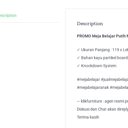
MB
KA
escription
KA
Description
qua
PROMO Meja Belajar Putih 
✓ Ukuran Panjang : 119 x Leb
✓ Bahan kayu partikel board 
✓ Knockdown System
#mejabelajar #jualmejabela
#mejabelajaranak #mejabela
— klikfurniture : agen resmi
Diskusi dan Chat akan direp
Terima kasih