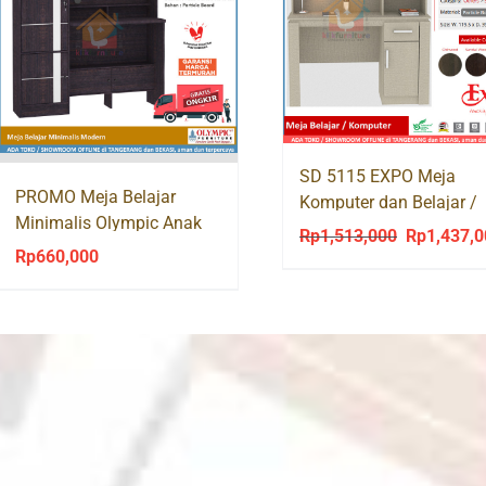
SD 5115 EXPO Meja
PROMO Meja Belajar
Komputer dan Belajar /
Minimalis Olympic Anak
Study Desk Anak
Rp
1,513,000
Rp
1,437,
Original
MBB BELA
Rp
660,000
price
was:
Rp1,513,00