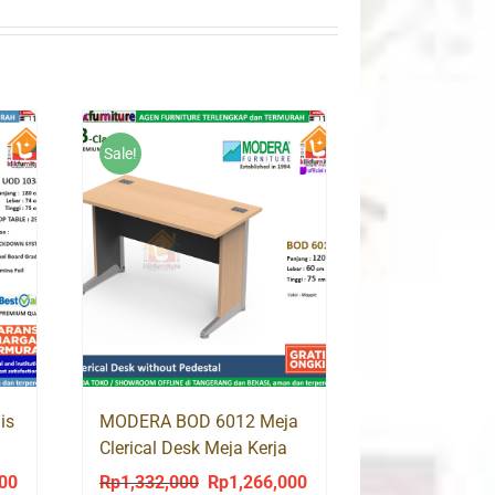
Sale!
is
MODERA BOD 6012 Meja
Clerical Desk Meja Kerja
Meja Kantor
000
Rp
1,332,000
Rp
1,266,000
Current
Original
Current