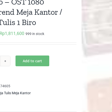
 – OST 1080
rend Meja Kantor /
ulis 1 Biro
Rp
1,811,600
Original
Current
999 in stock
price
price
was:
is:
Rp2,588,000.
Rp1,811,600.
Add to cart
omo
T
80
374605
itrend
ja Tulis Meja Kantor
ja
ntor