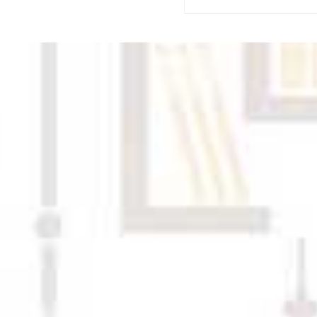
price
was:
Rp1,195,00