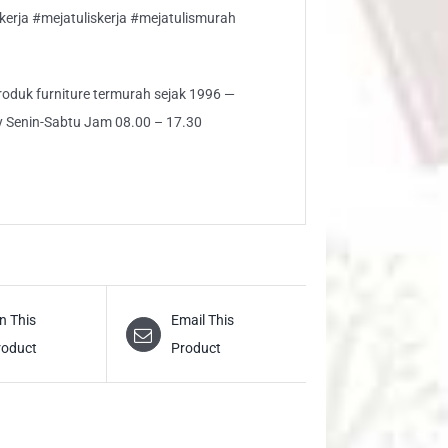
erja #mejatuliskerja #mejatulismurah
 produk furniture termurah sejak 1996 —
ly Senin-Sabtu Jam 08.00 – 17.30
n This
Email This
roduct
Product