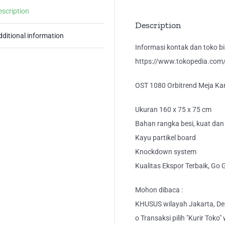
/
escription
Me
Description
Tul
dditional information
1
Informasi kontak dan toko bis
Bir
https://www.tokopedia.com/k
qua
OST 1080 Orbitrend Meja Kant
Ukuran 160 x 75 x 75 cm
Bahan rangka besi, kuat dan 
Kayu partikel board
Knockdown system
Kualitas Ekspor Terbaik, Go 
Mohon dibaca :
KHUSUS wilayah Jakarta, Dep
o Transaksi pilih "Kurir Toko