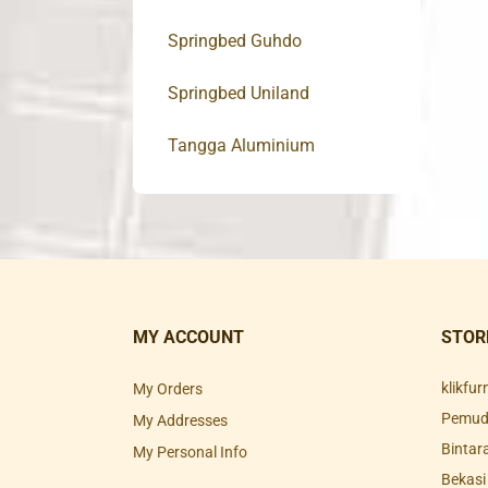
Springbed Guhdo
Springbed Uniland
Tangga Aluminium
MY ACCOUNT
STOR
klikfu
My Orders
Pemuda
My Addresses
Bintar
My Personal Info
Bekasi