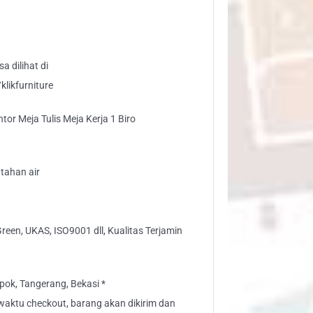
ja
is
a dilihat di
o
likfurniture
ntity
or Meja Tulis Meja Kerja 1 Biro
tahan air
Green, UKAS, ISO9001 dll, Kualitas Terjamin
ok, Tangerang, Bekasi *
" waktu checkout, barang akan dikirim dan