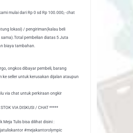
 kami mulai dari Rp 0 sd Rp 100.000,- chat
tung lokasi) / pengiriman(kalau beli
 sama).Total pembelian diatas 5 Juta
an biaya tambahan.
go, ongkos dibayar pembeli, barang
aim ke seller untuk kerusakan dijalan ataupun
lu via chat untuk perkiraan ongkir
TOK VIA DISKUSI / CHAT *****
eja Tulis bisa dilihat disini :
jatuliskantor #mejakantorolympic