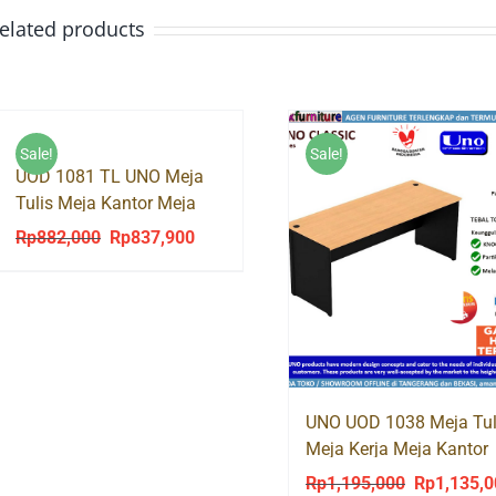
elated products
Sale!
Sale!
UOD 1081 TL UNO Meja
Tulis Meja Kantor Meja
Kerja Tanpa Laci
Rp
882,000
Rp
837,900
Original
Current
price
price
was:
is:
Rp882,000.
Rp837,900.
UNO UOD 1038 Meja Tul
Meja Kerja Meja Kantor
Office Desk
Rp
1,195,000
Rp
1,135,
Original