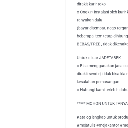
dirakit kurir toko
o Ongkir+instalasi oleh kurir
tanyakan dulu
(bayar ditempat, nego tergan
beberapa item tetap dihitung
BEBAS/FREE , tidak dikenak
Untuk diluar JADETABEK
o Bisa menggunakan jasa car
dirakit sendiri, tidak bisa kl
kesalahan pemasangan.
o Hubungi kami terlebih dahu
***** MOHON UNTUK TANYA S
Katalog lengkap untuk produk M
#mejatulis #mejakantor #me