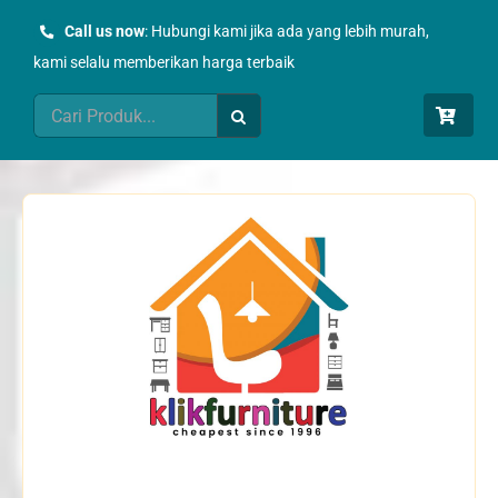
Skip
Call us now
: Hubungi kami jika ada yang lebih murah,
to
kami selalu memberikan harga terbaik
content
Search
for: