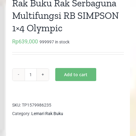
Rak Buku Rak Serbaguna
Multifungsi RB SIMPSON
1×4 Olympic
Rp
639,000
999997 in stock
Add to cart
Rak
Buku
Rak
Serbaguna
SKU:
TP1579986235
Multifungsi
Category:
Lemari Rak Buku
RB
SIMPSON