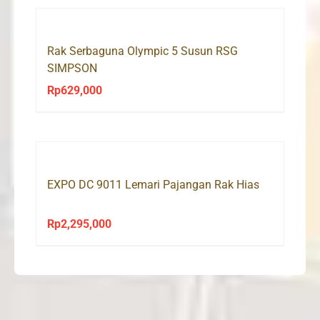
Rp4,500,000.
Rp2,998,000.
Rak Serbaguna Olympic 5 Susun RSG
SIMPSON
Rp
629,000
EXPO DC 9011 Lemari Pajangan Rak Hias
Rp
2,295,000