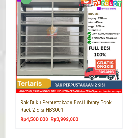
Rak Buku Perpustakaan Besi Library Book
Rack 2 Sisi HBS001
Rp
4,500,000
Rp
2,998,000
Original
Current
price
price
was:
is: