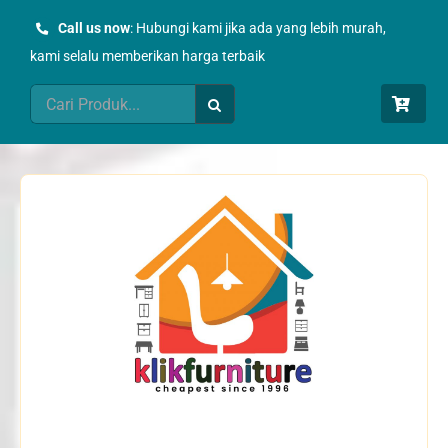
Skip
Call us now
: Hubungi kami jika ada yang lebih murah,
to
kami selalu memberikan harga terbaik
content
Search
for: